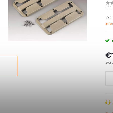
Kód:
Veľm
info
€
€14
Jed
cena