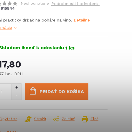
Neohodnotené
Podrobnosti hodnotenia
915544
i praktický držiak na poháre na víno.
Detailné
rmácie
Skladom ihneď k odoslaniu
1 ks
17,80
,47 bez DPH
notková
:
PRIDAŤ DO KOŠÍKA
Opýtať sa
Strážiť
Zdieľať
Tlač