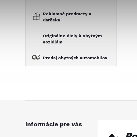
Reklamné predmety a
darčeky
Originálne diely k obytným
vozidlám
Predaj obytných automobilov
Z
á
Informácie pre vás