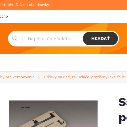
platného DIČ do objednávky.
bchodné podmienky
Doprava & platba
GDPR
HĽADAŤ
by pre kempovanie
Držiaky na riad, zakladače, protišmykové fólie
S
p