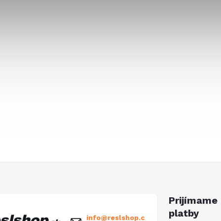
Prijímame 
platby
info
@
reslshop.c