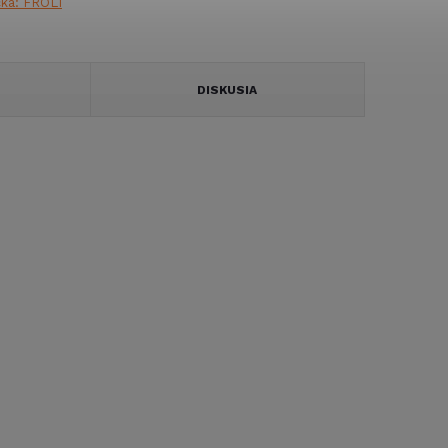
čka:
FROLI
DISKUSIA