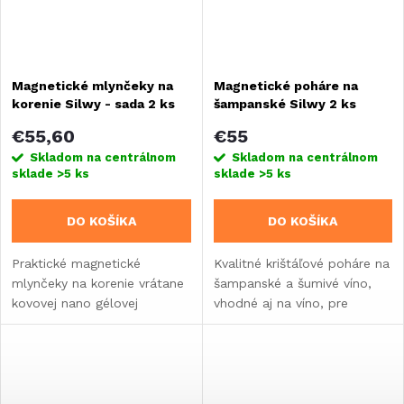
Magnetické mlynčeky na
Magnetické poháre na
korenie Silwy - sada 2 ks
šampanské Silwy 2 ks
€55,60
€55
Skladom na centrálnom
Skladom na centrálnom
sklade
>5 ks
sklade
>5 ks
DO KOŠÍKA
DO KOŠÍKA
Praktické magnetické
Kvalitné krištáľové poháre na
mlynčeky na korenie vrátane
šampanské a šumivé víno,
kovovej nano gélovej
vhodné aj na víno, pre
podložky čiernej farby.
dokonalý večer v karavane.
Súprava 2 kusov.