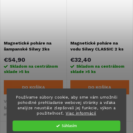
Magnetické poháre na
Magnetické poháre na
šampanské Silwy 2ks
vodu Silwy CLASSIC 2 ks
€54,90
€32,40
Skladom na centrálnom
Skladom na centrálnom
sklade
>5 ks
sklade
>5 ks
DO KOŠÍKA
DO KOŠÍKA
Používame súbory cookie, aby sme vám umožnili
Veľmi stabilný pohár na
Vysoko kvalitné magnetické
pohodlné prehliadanie webovej stránky a vďaka
analýze neustále zlepšovali jej funkcie, výkon a
šampanské v nádhernom
poháre na vodu CLASSIC.
použiteľnosť.
Viac informácií
modernom dizajne.
Súhlasím