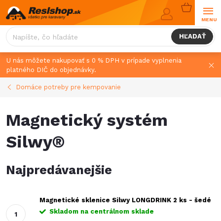
Prejsť
NÁKUPN
na
KOŠÍK
obsah
HĽADAŤ
U nás môžete nakupovať s 0 % DPH v prípade vyplnenia
platného DIČ do objednávky.
Domáce potreby pre kempovanie
Magnetický systém
Silwy®
Najpredávanejšie
Magnetické sklenice Silwy LONGDRINK 2 ks - šedé
Skladom na centrálnom sklade