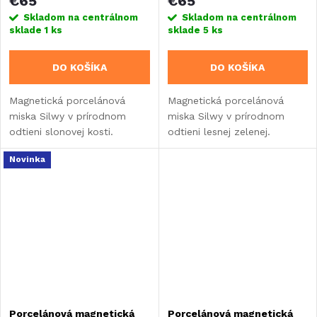
€65
€65
Skladom na centrálnom
Skladom na centrálnom
sklade
1 ks
sklade
5 ks
DO KOŠÍKA
DO KOŠÍKA
Magnetická porcelánová
Magnetická porcelánová
miska Silwy v prírodnom
miska Silwy v prírodnom
odtieni slonovej kosti.
odtieni lesnej zelenej.
Súprava 2 ks, objem 0,6 l.
Súprava 2 ks, objem 0,6 l
Novinka
Porcelánová magnetická
Porcelánová magnetická