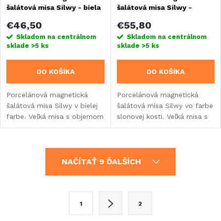
šalátová misa Silwy - biela
šalátová misa Silwy -
slonová kosť
€46,50
€55,80
Skladom na centrálnom
Skladom na centrálnom
sklade
>5 ks
sklade
>5 ks
DO KOŠÍKA
DO KOŠÍKA
Porcelánová magnetická
Porcelánová magnetická
šalátová misa Silwy v bielej
šalátová misa Silwy vo farbe
farbe. Veľká misa s objemom
slonovej kosti. Veľká misa s
2,35 l.
objemom 2,35 l.
O
NAČÍTAŤ 9 ĎALŠÍCH
v
l
S
1
2
t
á