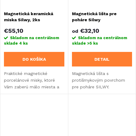
Magnetická keramická
Magnetická lišta pre
miska Silwy, 2ks
poháre Silwy
€55,10
€32,10
od
Skladom na centrálnom
Skladom na centrálnom
sklade
4 ks
sklade
>5 ks
DO KOŠÍKA
DETAIL
Praktické magnetické
Magnetická lišta s
porcelánové misky, ktoré
protišmykovým povrchom
Vám zaberú málo miesta a
pre poháre SILWY.
pri jazde nechrastia.