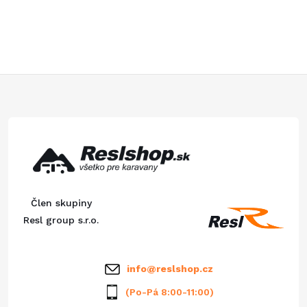
r
d
á
a
n
k
c
o
Z
i
v
á
a
e
n
p
p
i
e
r
ä
Člen skupiny
v
t
Resl group s.r.o.
k
i
y
info
@
reslshop.cz
e
v
(Po-Pá 8:00-11:00)