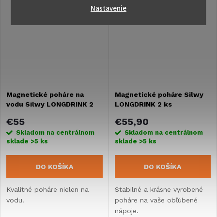
Nastavenie
Magnetické poháre na
Magnetické poháre Silwy
vodu Silwy LONGDRINK 2
LONGDRINK 2 ks
ks
€55
€55,90
Skladom na centrálnom
Skladom na centrálnom
sklade
>5 ks
sklade
>5 ks
DO KOŠÍKA
DO KOŠÍKA
Kvalitné poháre nielen na
Stabilné a krásne vyrobené
vodu.
poháre na vaše obľúbené
nápoje.