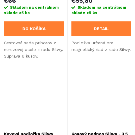
€66
€55,80
Skladom na centrálnom
Skladom na centrálnom
sklade
>5 ks
sklade
>5 ks
DO KOŠÍKA
DETAIL
Cestovná sada príborov z
Podložka určená pre
nerezovej ocele z radu Silwy.
magnetický riad z radu Silwy.
Súprava 6 kusov.
Kovová podložka Silwy
Kovový podnos Silwy - 3,5