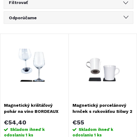
Filtrovať
R
Odporúčame
a
Najlacnejšie
V
Najdrahšie
d
ý
Najpredávanejšie
e
Abecedne
p
n
i
i
s
Magnetický krištáľový
Magnetický porcelánový
e
pohár na víno BORDEAUX
hrnček s rukoväťou Silwy 2
p
Silwy, 2 ks
ks
p
€54,40
€55
r
Skladom ihneď k
Skladom ihneď k
odoslaniu
1 ks
odoslaniu
1 ks