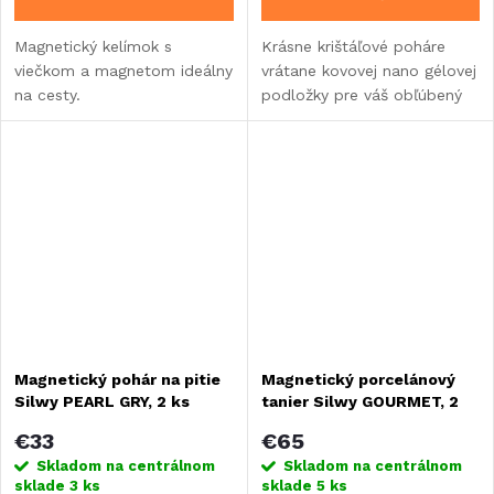
Magnetický kelímok s
Krásne krištáľové poháre
viečkom a magnetom ideálny
vrátane kovovej nano gélovej
na cesty.
podložky pre váš obľúbený
long drink.
Magnetický pohár na pitie
Magnetický porcelánový
Silwy PEARL GRY, 2 ks
tanier Silwy GOURMET, 2
ks
€33
€65
Skladom na centrálnom
Skladom na centrálnom
sklade
3 ks
sklade
5 ks