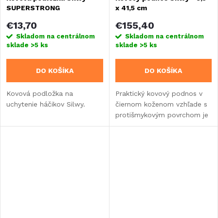
SUPERSTRONG
x 41,5 cm
€13,70
€155,40
Skladom na centrálnom
Skladom na centrálnom
sklade
>5 ks
sklade
>5 ks
DO KOŠÍKA
DO KOŠÍKA
Kovová podložka na
Praktický kovový podnos v
uchytenie háčikov Silwy.
čiernom koženom vzhľade s
protišmykovým povrchom je
určený pre všetky riady,
poháre a hrnčeky z radu
Silwy.