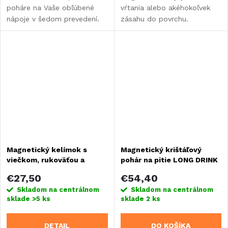
poháre na Vaše obľúbené
vŕtania alebo akéhokoľvek
nápoje v šedom prevedení.
zásahu do povrchu.
Magnetický kelímok s
Magnetický krištáľový
viečkom, rukoväťou a
pohár na pitie LONG DRINK
magn. podložkou Silwy
SLIM Silwy, 2 ks
€27,50
€54,40
Skladom na centrálnom
Skladom na centrálnom
sklade
>5 ks
sklade
2 ks
DETAIL
DO KOŠÍKA