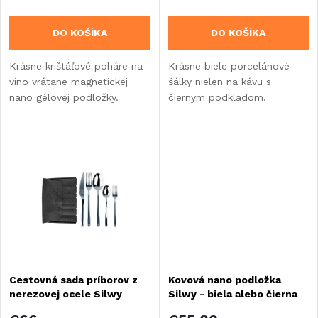
r
o
DO KOŠÍKA
DO KOŠÍKA
o
d
Krásne krištáľové poháre na
Krásne biele porcelánové
d
víno vrátane magnetickej
šálky nielen na kávu s
u
nano gélovej podložky.
čiernym podkladom.
u
k
k
t
t
o
o
v
v
Cestovná sada príborov z
Kovová nano podložka
nerezovej ocele Silwy
Silwy - biela alebo čierna