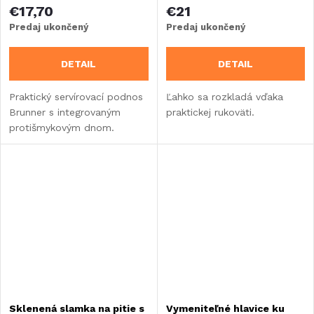
€17,70
€21
Predaj ukončený
Predaj ukončený
DETAIL
DETAIL
Praktický servírovací podnos
Ľahko sa rozkladá vďaka
Brunner s integrovaným
praktickej rukoväti.
protišmykovým dnom.
Sklenená slamka na pitie s
Vymeniteľné hlavice ku