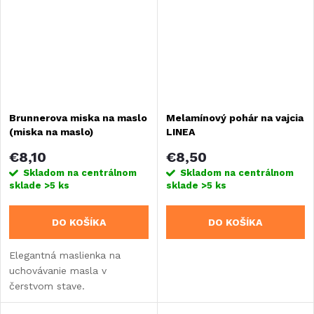
Brunnerova miska na maslo
Melamínový pohár na vajcia
(miska na maslo)
LINEA
€8,10
€8,50
Skladom na centrálnom
Skladom na centrálnom
sklade
>5 ks
sklade
>5 ks
DO KOŠÍKA
DO KOŠÍKA
Elegantná maslienka na
uchovávanie masla v
čerstvom stave.