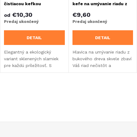
čistiacou kefkou
kefe na umývanie riadu z
bukového dreva
€10,30
€9,60
od
Predaj ukončený
Predaj ukončený
DETAIL
DETAIL
Elegantný a ekologický
Hlavica na umývanie riadu z
variant sklenených slamiek
bukového dreva skvele zbaví
pre každú príležitosť. S
Váš riad nečistôt a
farebným rozlíšením v dvoch
zaschnutých zvyškov! Pritom
dĺžkach.
nezaťažuje životné
prostredie.
O
v
l
á
Z