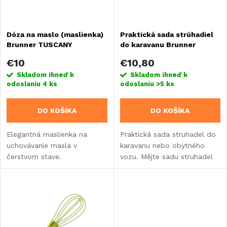
i
i
s
Dóza na maslo (maslienka)
Praktická sada strúhadiel
e
Brunner TUSCANY
do karavanu Brunner
p
p
€10
€10,80
r
Skladom ihneď k
Skladom ihneď k
odoslaniu
4 ks
odoslaniu
>5 ks
r
o
DO KOŠÍKA
DO KOŠÍKA
o
d
Elegantná maslienka na
Praktická sada struhadel do
d
uchovávanie masla v
karavanu nebo obytného
u
čerstvom stave.
vozu. Mějte sadu struhadel
u
vždy po ruce.
k
k
t
t