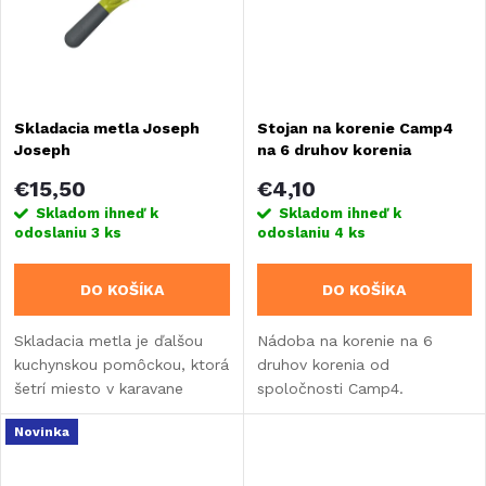
o
o
v
v
Skladacia metla Joseph
Stojan na korenie Camp4
Joseph
na 6 druhov korenia
€15,50
€4,10
Skladom ihneď k
Skladom ihneď k
odoslaniu
3 ks
odoslaniu
4 ks
DO KOŠÍKA
DO KOŠÍKA
Skladacia metla je ďalšou
Nádoba na korenie na 6
kuchynskou pomôckou, ktorá
druhov korenia od
šetrí miesto v karavane
spoločnosti Camp4.
alebo obytnom aute.
Novinka