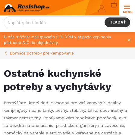
Prejsť
NÁKUPN
na
KOŠÍK
obsah
HĽADAŤ
U nás môžete nakupovať s 0 % DPH v prípade vyplnenia
platného DIČ do objednávky.
Domáce potreby pre kempovanie
Ostatné kuchynské
potreby a vychytávky
Premýšľate, ktorý riad je vhodný pre váš karavan? Ideálny
kempingový riad je ľahký, pevný, stabilný, ľahko upevniteľný a
takmer nerozbitný. Ponúkame vám množstvo pomôcok, ako
sú puzdrá na prenášanie, praktické organizéry na zavesenie,
pomôcky na varenie a stolovanie v karavane na cestách a