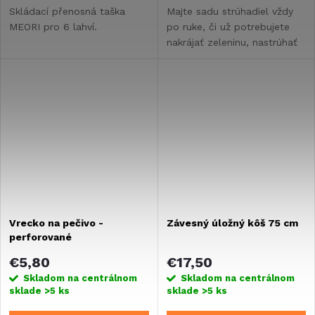
Skládací přenosná taška
Majte sadu strúhadiel vždy
MEORI pro 6 lahví.
po ruke, či už potrebujete
nakrájať zeleninu, nastrúhať
syr, orechy či čokoládu. V
malom kompaktnom balení
sa zmestí do každého
obytného vozidla,...
Vrecko na pečivo -
Závesný úložný kôš 75 cm
perforované
€5,80
€17,50
Skladom na centrálnom
Skladom na centrálnom
sklade
>5 ks
sklade
>5 ks