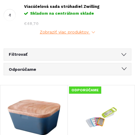
Viacúčelová sada strúhadiel Zwilling
Skladom na centrálnom sklade
€48,70
Zobraziť viac produktov
Filtrovať
R
Odporúčame
a
Najlacnejšie
V
ODPORÚČAME
Najdrahšie
d
ý
Najpredávanejšie
e
Abecedne
p
n