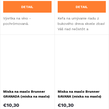
DETAIL
DETAIL
Vývrtka na víno -
Kefa na umývanie riadu z
pochrómovaná.
bukového dreva skvele zbaví
Váš riad nečistôt a
zaschnutých zvyškov! Pritom
nezaťažuje životné
prostredie.
Miska na maslo Brunner
Miska na maslo Brunner
GRANADA (miska na maslo)
SAVANA (miska na maslo)
€10,30
€10,30