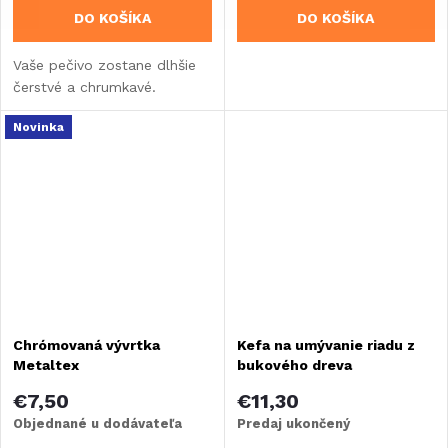
DO KOŠÍKA
DO KOŠÍKA
Vaše pečivo zostane dlhšie
čerstvé a chrumkavé.
Novinka
Chrómovaná vývrtka
Kefa na umývanie riadu z
Metaltex
bukového dreva
€7,50
€11,30
Objednané u dodávateľa
Predaj ukončený