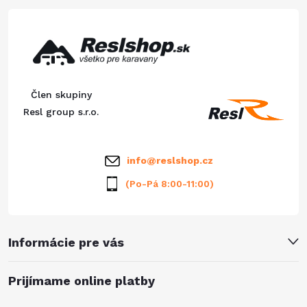
d
á
a
p
c
ä
i
Člen skupiny
e
t
Resl group s.r.o.
p
i
info
@
reslshop.cz
r
e
(Po-Pá 8:00-11:00)
v
k
Informácie pre vás
y
v
Prijímame online platby