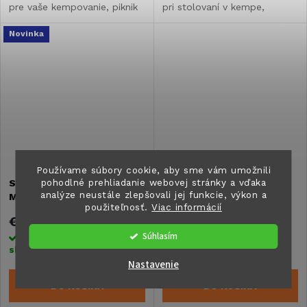
pre vaše kempovanie, piknik
pri stolovaní v kempe,
a výlety.
karavane, obytnom aute, na
Novinka
terase alebo v záhrade.
Používame súbory cookie, aby sme vám umožnili
pohodlné prehliadanie webovej stránky a vďaka
Skladacia prenosná taška
Viacúčelová sada
analýze neustále zlepšovali jej funkcie, výkon a
MEORI pre 6 fliaš
strúhadiel Zwilling
použiteľnosť.
Viac informácií
€30
€48,70
Súhlasím
Skladom na centrálnom
Skladom na centrálnom
sklade
>5 ks
sklade
>5 ks
Nastavenie
DO KOŠÍKA
DO KOŠÍKA