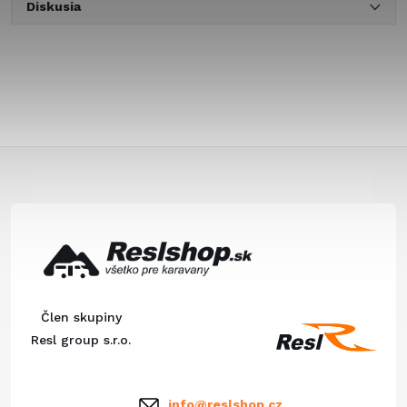
Diskusia
Z
á
p
ä
Člen skupiny
t
Resl group s.r.o.
i
info
@
reslshop.cz