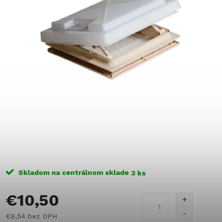
Skladom na centrálnom sklade
3 ks
€10,50
€8,54 bez DPH