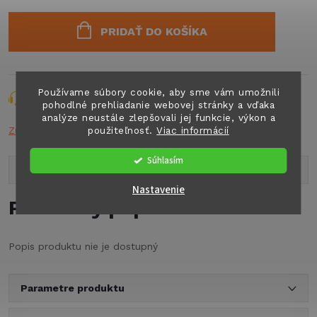
Jednotková
cena:
PRIDAŤ DO KOŠÍKA
Používame súbory cookie, aby sme vám umožnili
Opýtať sa
Strážiť
Zdieľať
pohodlné prehliadanie webovej stránky a vďaka
analýze neustále zlepšovali jej funkcie, výkon a
použiteľnosť.
Viac informácií
Značka:
MPK
Súhlasím
Popis produktu
Nastavenie
Podrobný popis
Popis produktu nie je dostupný
Parametre produktu