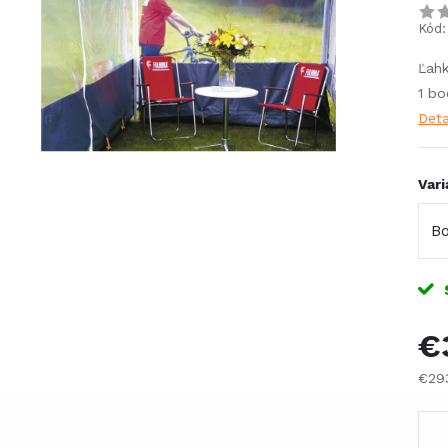
Kód:
Ľahk
1 bo
Deta
Vari
€
€29
Jed
cena