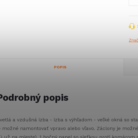
Zna
POPIS
Podrobný popis
vetlá a vzdušná izba - izba s výhľadom - veľké okná so st
e možné namontovať vpravo alebo vľavo. Záclony je možn
ú už na mieste). 1 bočný panel so sieťkou proti komárom n