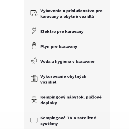
č
Vybavenie a príslušenstvo pre
n
karavany a obytné vozidlá
ý
Elektro pre karavany
p
Plyn pre karavany
a
Voda a hygiena v karavane
n
Vykurovanie obytných
vozidiel
e
Kempingový nábytok, plážové
l
doplnky
Kempingové TV a satelitné
systémy