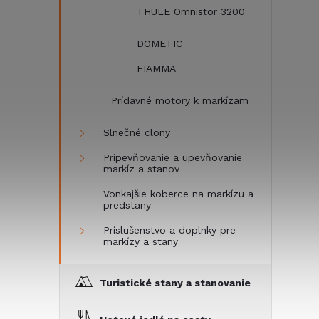
THULE Omnistor 3200
DOMETIC
FIAMMA
Prídavné motory k markízam
Slnečné clony
Pripevňovanie a upevňovanie
markíz a stanov
Vonkajšie koberce na markízu a
predstany
Príslušenstvo a doplnky pre
markízy a stany
Turistické stany a stanovanie