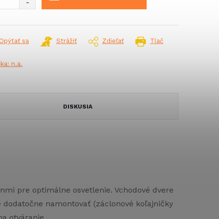
Opýtať sa
Strážiť
Zdieľať
Tlač
čka:
n.a.
DISKUSIA
anmi pre optimálne osvetlenie. Vchodové dvere
é dodatočne namontovať (záclonové koľajničky
a otváranie.