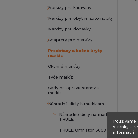
Markízy pre karavany
Markízy pre obytné automobily
Markízy pre dodávky
Adaptéry pre markízy
Predstany a bočné kryty
markíz
Okenné markízy
Tyče markíz
Sady na opravu stanov a
markíz
Náhradné diely k markízam
Náhradné diely na markízy
THULE
Používame 
stránky a v
THULE Omnistor 5003
informácií