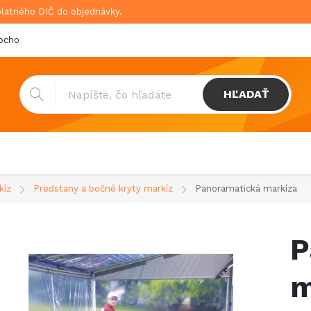
platného DIČ do objednávky.
bchodné podmienky
Doprava & platba
GDPR
HĽADAŤ
kíz
Predstany a bočné kryty markíz
Panoramatická markíza
P
m