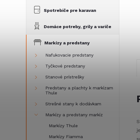
Spotrebiče pre karavan
Domáce potreby, grily a variče
Markízy a predstany
Nafukovacie predstany
Tyčkové predstany
Stanové prístrešky
Predstany a plachty k markízam
Thule
Strešné stany k dodávkam
Markízy a predstany markíz
S
Markízy Thule
j
Markízy Fiamma
s