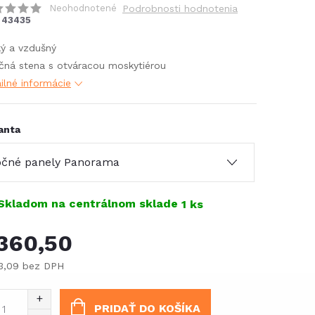
Neohodnotené
Podrobnosti hodnotenia
43435
ý a vzdušný
čná stena s otváracou moskytiérou
ilné informácie
anta
Skladom na centrálnom sklade
1 ks
360,50
3,09 bez DPH
notková
:
PRIDAŤ DO KOŠÍKA