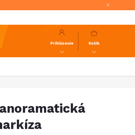
NÁKUPNÝ
KOŠÍK
Prihlásenie
Košík
anoramatická
arkíza