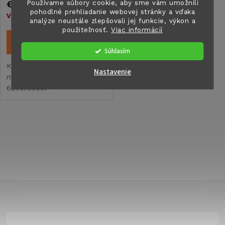
p
€55,30
Používame súbory cookie, aby sme vám umožnili
pohodlné prehliadanie webovej stránky a vďaka
r
Vypredané
analýze neustále zlepšovali jej funkcie, výkon a
r
použiteľnosť.
Viac informácií
o
DETAIL
Súhlasím
o
d
Kľukový mechanizmus pre
Nastavenie
markízu Thule Omnistor
d
6200/6300.
u
u
k
O
k
t
v
t
l
o
o
á
Z
v
v
d
á