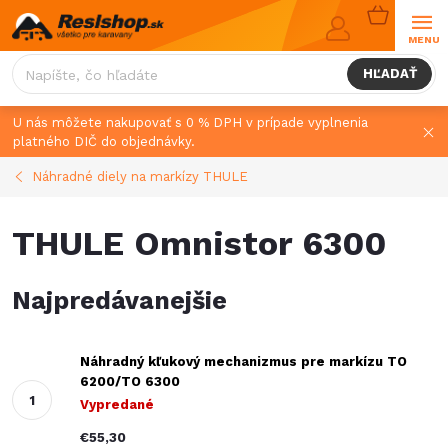
Prejsť
NÁKUPN
na
KOŠÍK
obsah
HĽADAŤ
U nás môžete nakupovať s 0 % DPH v prípade vyplnenia
platného DIČ do objednávky.
Náhradné diely na markízy THULE
THULE Omnistor 6300
Najpredávanejšie
Náhradný kľukový mechanizmus pre markízu TO
6200/TO 6300
Vypredané
€55,30