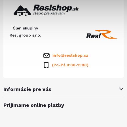
a
p
c
ä
i
Člen skupiny
e
t
Resl group s.r.o.
p
i
info
@
reslshop.cz
r
e
(Po-Pá 8:00-11:00)
v
k
Informácie pre vás
y
v
Prijímame online platby
ý