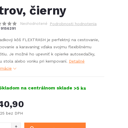
itrov, čierny
Neohodnotené
Podrobnosti hodnotenia
9156291
dkový kôš FLEXTRASH je perfektný na cestovanie,
ovanie a karavaning vďaka svojmu flexibilnému
itiu. Je možné ho upevniť k opierke autosedačky,
u stola alebo vonku pri kempovaní.
Detailné
rmácie
Skladom na centrálnom sklade
>5 ks
40,90
,25 bez DPH
notková
: