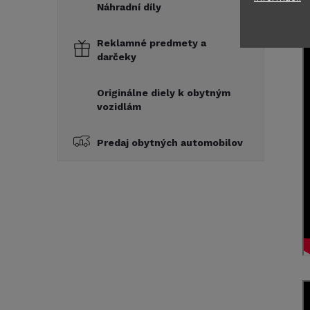
Náhradní díly
Reklamné predmety a
darčeky
Originálne diely k obytným
vozidlám
Predaj obytných automobilov