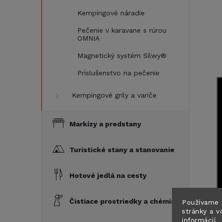
Kempingové náradie
Pečenie v karavane s rúrou
OMNIA
Magnetický systém Silwy®
Príslušenstvo na pečenie
Kempingové grily a variče
Markízy a predstany
Turistické stany a stanovanie
Hotové jedlá na cesty
Čistiace prostriedky a chémia
Používame 
stránky a v
informácií