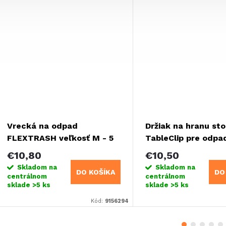
Vrecká na odpad
Držiak na hranu sto
FLEXTRASH veľkosť M - 5
TableClip pre odpa
litrov
kôš FLEXTRASH
€10,80
€10,50
Skladom na
Skladom na
DO KOŠÍKA
DO
centrálnom
centrálnom
sklade
>5 ks
sklade
>5 ks
Kód:
9156294