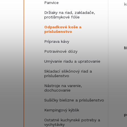
Panvice
k
Držiaky na riad, zakladače,
protišmykové fólie
Odpadkové koše a
príslušenstvo
Príprava kávy
M
Potravinové dózy
Umývanie riadu a upratovanie
Skladací silikónový riad a
príslušenstvo
Nástroje na varenie,
dochucovanie
Sušičky bielizne a príslušenstvo
Kempingový kýblik
P
Ostatné kuchynské potreby a
vychytávky