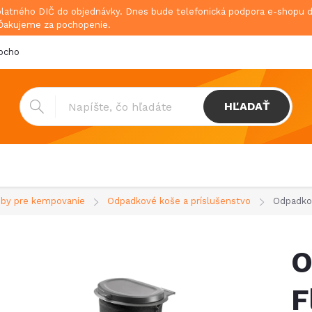
platného DIČ do objednávky. Dnes bude telefonická podpora e-shopu
 Ďakujeme za pochopenie.
bchodné podmienky
Doprava & platba
GDPR
HĽADAŤ
by pre kempovanie
Odpadkové koše a príslušenstvo
Odpadkov
O
F