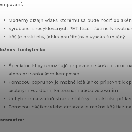
empovaní.
Moderný dizajn vďaka ktorému sa bude hodiť do akéh
Vyrobené z recyklovaných PET fliaš - šetrné k životn
Kôš je praktický, ľahko použiteľný a vysoko funkčný
ožnosti uchytenia:
Špeciálne klipy umožňujú pripevnenie koša priamo na h
alebo pri vonkajšom kempovaní
Pomocou popruhov je možné kôš ľahko pripevniť k opi
osobným vozidlom, karavanom alebo vstavaním
Uchytenie na zadnú stranu stoličky - praktické pri k
Pomocou háčikov alebo držiakov je možné kôš tiež n
arametre: