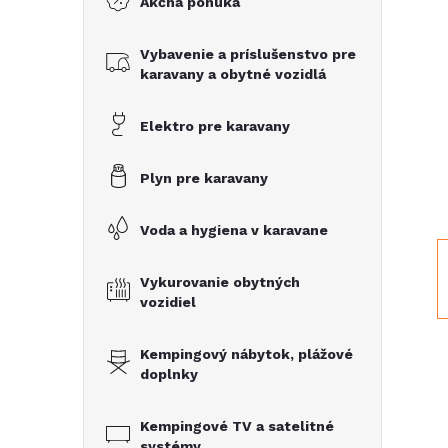
Akčná ponuka
č
Vybavenie a príslušenstvo pre
n
karavany a obytné vozidlá
ý
Elektro pre karavany
p
Plyn pre karavany
a
Voda a hygiena v karavane
n
Vykurovanie obytných
vozidiel
e
Kempingový nábytok, plážové
l
doplnky
Kempingové TV a satelitné
systémy