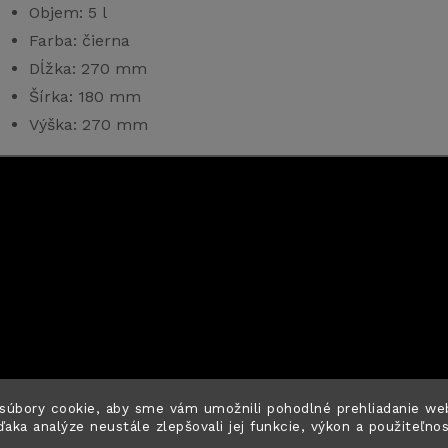
Objem: 5 l
Farba: čierna
Dĺžka: 270 mm
Šírka: 180 mm
Výška: 270 mm
súbory cookie, aby sme vám umožnili pohodlné prehliadanie we
ďaka analýze neustále zlepšovali jej funkcie, výkon a použiteľno