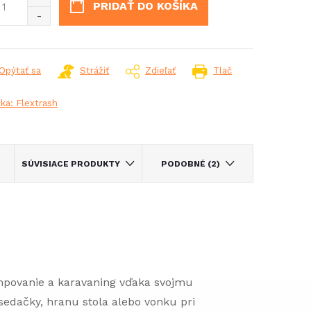
PRIDAŤ DO KOŠÍKA
Opýtať sa
Strážiť
Zdieľať
Tlač
čka:
Flextrash
SÚVISIACE PRODUKTY
PODOBNÉ (2)
mpovanie a karavaning vďaka svojmu
sedačky, hranu stola alebo vonku pri