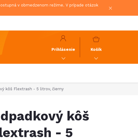
 dostupná v obmedzenom režime. V prípade otázok
NÁKUPNÝ
KOŠÍK
Prihlásenie
Košík
ý kôš Flextrash - 5 litrov, čierny
dpadkový kôš
lextrash - 5