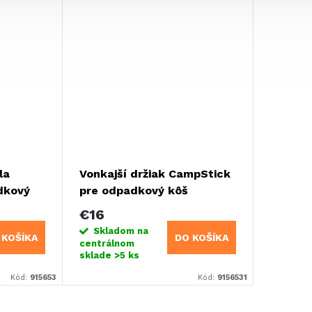
la
Vonkajší držiak CampStick
Držiak 
dkový
pre odpadkový kôš
pre od
FLEXTRASH
FLEXT
€16
€13,9
Skladom na
Sklad
 KOŠÍKA
DO KOŠÍKA
centrálnom
centrál
sklade
>5 ks
sklade
>
Kód:
915653
Kód:
9156531