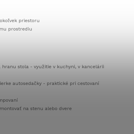
okoľvek priestoru
ému prostrediu
ranu stola - využitie v kuchyni, v kancelárii
erke autosedačky - praktické pri cestovaní
empovaní
amontovať na stenu alebo dvere