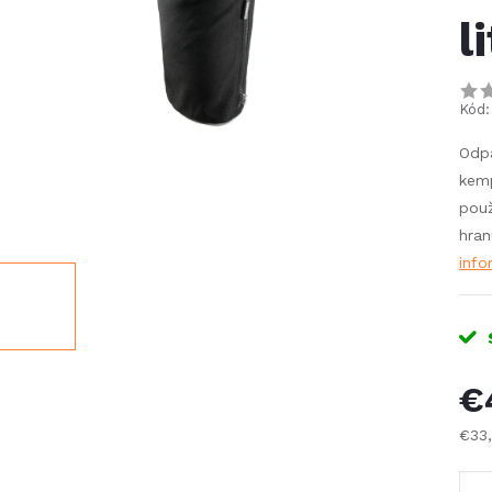
l
Kód:
Odpa
kemp
použ
hran
info
€
€33
Jed
cena