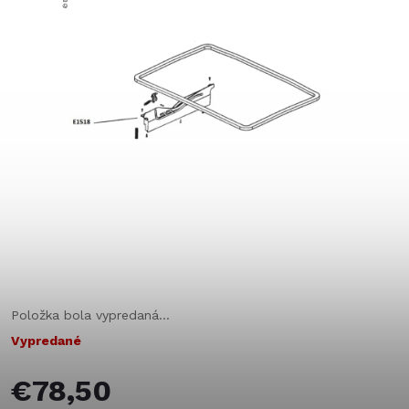
Položka bola vypredaná…
Vypredané
€78,50