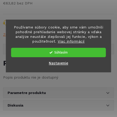
€63,82 bez DPH
Jednotková
cena:
Opýtať sa
Strážiť
Zdieľať
Používame súbory cookie, aby sme vám umožnili
pohodlné prehliadanie webovej stránky a vďaka
Značka:
DOMET
analýze neustále zlepšovali jej funkcie, výkon a
použiteľnosť.
Viac informácií
Popis produktu
Súhlasím
Podrobný popis
Nastavenie
Popis produktu nie je dostupný
Parametre produktu
Diskusia