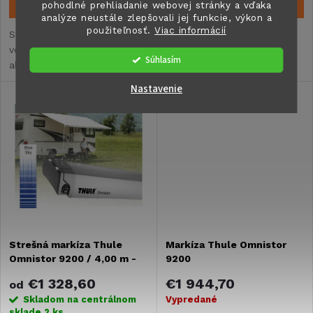
DETAIL
DO KOŠÍKA
o
pohodlné prehliadanie webovej stránky a vďaka
analýze neustále zlepšovali jej funkcie, výkon a
d
použiteľnosť.
Viac informácií
Strešná markíza pre obytné
Elegantné puzdro s malými
d
vozidlá, karavany, dodávky
rozmermiIdeálny pre Fiat
u
Súhlasím
alebo vstavby. V rôznom
Ducato, Mercedes Benz a
u
farebnom prevedení plátna
obytné vozidláVeľká
Nastavenie
k
alebo púzdra. Rôzne
odkladacia plocha s
k
rozmery.
dostatkom tieňaHliníkové
t
koncovky odolné voči
nárazom a...
t
o
o
v
v
Strešná markíza Thule
Markíza Thule Omnistor
Omnistor 9200 / 4,00 m -
9200
6,00 m
€1 328,60
€1 944,70
od
Skladom na centrálnom
Vypredané
sklade
2 ks