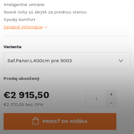
Inteligentné vetranie
Nosné nohy sú skryté za prednou stenou
Vysoký komfort
Detailné informácie
Varianta
Predaj ukončený
€2 915,50
€2 370,33 bez DPH
Jednotková
cena:
PRIDAŤ DO KOŠÍKA