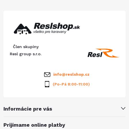
á
p
ä
Člen skupiny
t
Resl group s.r.o.
i
info
@
reslshop.cz
e
(Po-Pá 8:00-11:00)
Informácie pre vás
Prijímame online platby