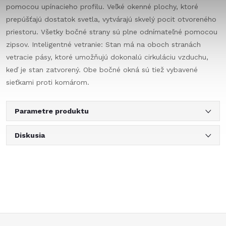
pomocou upínacieho profilu. Veľké okenné plochy, ktoré
prepúšťajú dostatok svetla, vytvárajú skvelý pocit otvoreného
priestoru. Všetky bočné strany sú plne odnímateľné pomocou
zipsov. Inteligentné vetranie: Stan má na oboch stranách
vetracie pásy, ktoré umožňujú dokonalú cirkuláciu vzduchu,
keď je stan zatvorený. Obe bočné okná sú tiež vybavené
sieťkami proti komárom.
Parametre produktu
Diskusia
Z