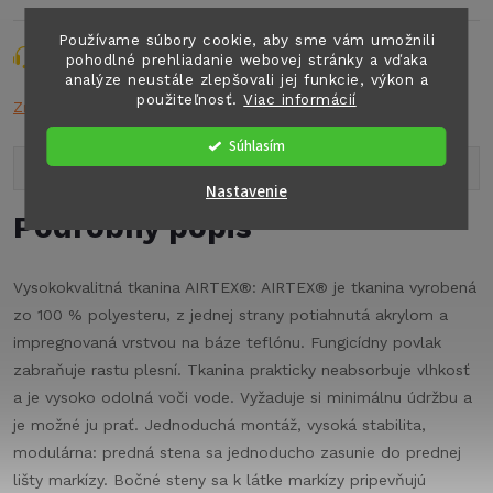
Používame súbory cookie, aby sme vám umožnili
Opýtať sa
Strážiť
Zdieľať
pohodlné prehliadanie webovej stránky a vďaka
analýze neustále zlepšovali jej funkcie, výkon a
použiteľnosť.
Viac informácií
Značka:
n.a.
Súhlasím
Popis produktu
Nastavenie
Podrobný popis
Vysokokvalitná tkanina AIRTEX®: AIRTEX® je tkanina vyrobená
zo 100 % polyesteru, z jednej strany potiahnutá akrylom a
impregnovaná vrstvou na báze teflónu. Fungicídny povlak
zabraňuje rastu plesní. Tkanina prakticky neabsorbuje vlhkosť
a je vysoko odolná voči vode. Vyžaduje si minimálnu údržbu a
je možné ju prať. Jednoduchá montáž, vysoká stabilita,
modulárna: predná stena sa jednoducho zasunie do prednej
lišty markízy. Bočné steny sa k látke markízy pripevňujú