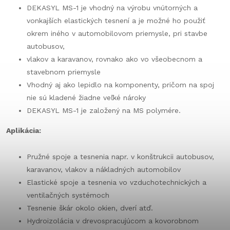
DEKASYL MS-1 je vhodný na výrobu vnútorných a
vonkajších elastických tesnení a je možné ho použiť
okrem iného v automobilovom priemysle, pri stavbe
autobusov,
vlakov a karavanov, rovnako ako vo všeobecnom a
stavebnom priemysle
Vhodný aj ako lepidlo na komponenty, pričom na spoj
nie sú kladené žiadne veľké nároky
DEKASYL MS-1 je založený na MS polymére.
Aplikácia:
Pružné spoje a tesnenia napr. v konštrukcii autobusov,
karavanov, vlakov a nákladných automobilov
Elastické spoje a tesnenia vo vzduchotechnických a
ventilačných systémoch
Tesnenie škár okolo okien, dverí atď.
Hydroizolácia v drevospracujúcom a kovorobnom