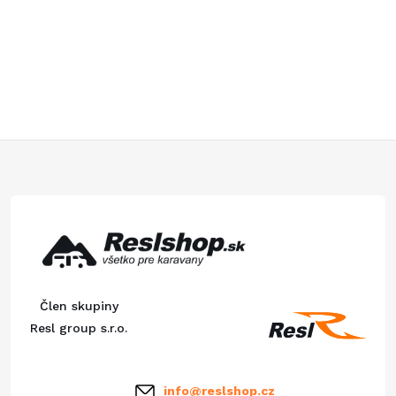
Z
á
p
ä
Člen skupiny
t
Resl group s.r.o.
i
info
@
reslshop.cz