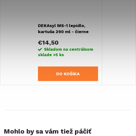
DEKAsyl MS-1 lepidlo,
kartuša 290 ml - čierne
€14,50
Skladom na centrálnom
sklade
>5 ks
DO KOŠÍKA