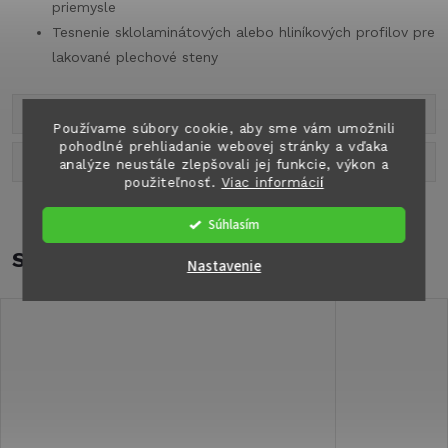
priemysle
Tesnenie sklolaminátových alebo hliníkových profilov pre
lakované plechové steny
Parametre produktu
Používame súbory cookie, aby sme vám umožnili
pohodlné prehliadanie webovej stránky a vďaka
Diskusia
analýze neustále zlepšovali jej funkcie, výkon a
použiteľnosť.
Viac informácií
Súhlasím
Súvisiaci tovar
Nastavenie