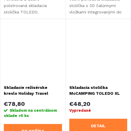
polstrovaná skladacia
stolička s 3D čalúnnymi
stolička TOLEDO.
vložkami integrovanými do
poťahu sedadla. Baliaca
taška je súčasťou balenia.
Skladacie režisérske
Skladacia stolička
kreslo Holiday Travel
McCAMPING TOLEDO XL
TOSCANA
€78,80
€48,20
Skladom na centrálnom
Vypredané
sklade
>5 ks
DETAIL