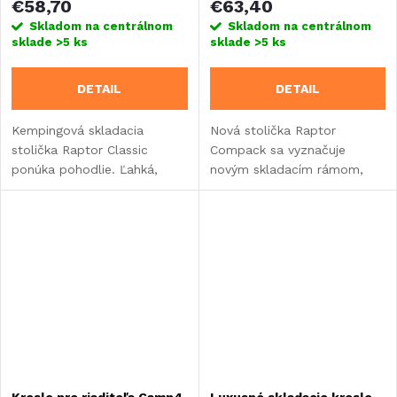
€58,70
€63,40
Skladom na centrálnom
Skladom na centrálnom
sklade
>5 ks
sklade
>5 ks
DETAIL
DETAIL
Kempingová skladacia
Nová stolička Raptor
stolička Raptor Classic
Compack sa vyznačuje
ponúka pohodlie. Ľahká,
novým skladacím rámom,
skladná a odolná, ideálna na
ktorý v zloženom stave a pri
kempovanie, festivaly alebo
skladovaní zaberá minimum
pikniky. Ľahko sa prenáša.
miesta. Rozmery: 61,5 x 90 x
60 x 46 cm.