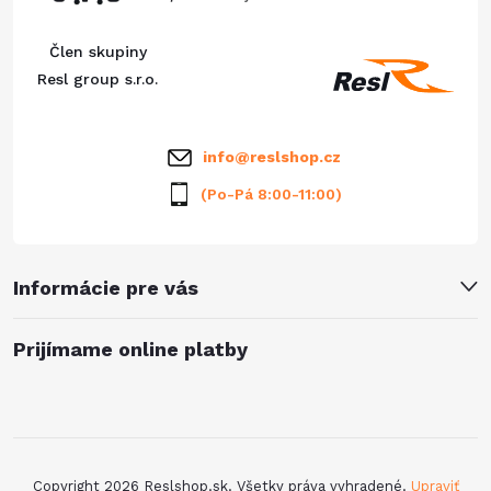
ä
i
Člen skupiny
e
t
Resl group s.r.o.
p
i
info
@
reslshop.cz
r
e
(Po-Pá 8:00-11:00)
v
k
Informácie pre vás
y
v
Prijímame online platby
ý
p
i
Copyright 2026
Reslshop.sk
. Všetky práva vyhradené.
Upraviť