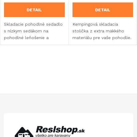
DETAIL
DETAIL
Skladacie pohodlné sedadlo
Kempingová skladacia
s nízkym sedákom na
stolička z extra mäkkého
pohodlné leňošenie a
materiálu pre vaše pohodlie.
relaxáciu.
O
v
l
á
Z
d
á
a
p
c