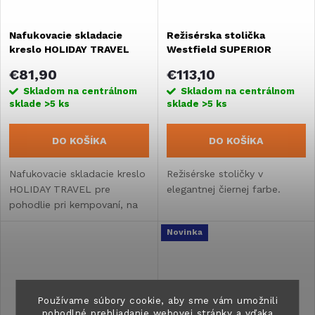
Nafukovacie skladacie
Režisérska stolička
kreslo HOLIDAY TRAVEL
Westfield SUPERIOR
€81,90
€113,10
Skladom na centrálnom
Skladom na centrálnom
sklade
>5 ks
sklade
>5 ks
DO KOŠÍKA
DO KOŠÍKA
Nafukovacie skladacie kreslo
Režisérske stoličky v
HOLIDAY TRAVEL pre
elegantnej čiernej farbe.
pohodlie pri kempovaní, na
chate alebo dovolenke s
Novinka
karavanom, obytným
vozidlom alebo vstavaním.
Používame súbory cookie, aby sme vám umožnili
pohodlné prehliadanie webovej stránky a vďaka