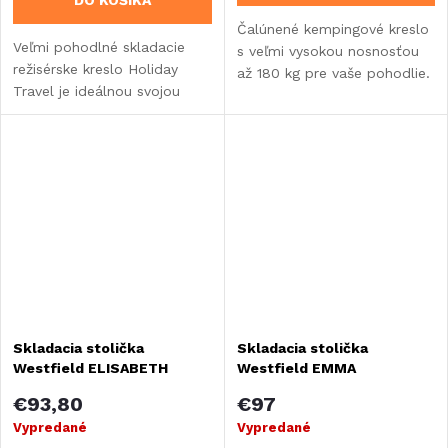
DO KOŠÍKA
Čalúnené kempingové kreslo
Veľmi pohodlné skladacie
s veľmi vysokou nosnosťou
režisérske kreslo Holiday
až 180 kg pre vaše pohodlie.
Travel je ideálnou svojou
veľkosťou pre karavany,
obytné vozidlá alebo
vstavby.
Skladacia stolička
Skladacia stolička
Westfield ELISABETH
Westfield EMMA
€93,80
€97
Vypredané
Vypredané