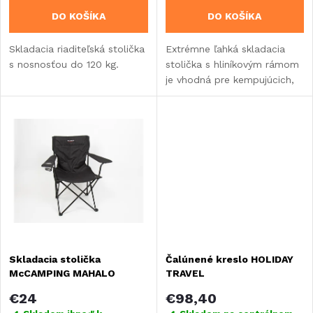
o
DO KOŠÍKA
DO KOŠÍKA
o
d
Skladacia riaditeľská stolička
Extrémne ľahká skladacia
d
s nosnosťou do 120 kg.
stolička s hliníkovým rámom
u
je vhodná pre kempujúcich,
u
cyklistov, turistov alebo
k
rybárov.
k
t
t
o
o
v
v
Skladacia stolička
Čalúnené kreslo HOLIDAY
McCAMPING MAHALO
TRAVEL
€24
€98,40