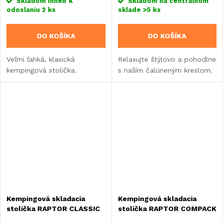
Skladom ihneď k
Skladom na centrálnom
odoslaniu
2 ks
sklade
>5 ks
DO KOŠÍKA
DO KOŠÍKA
Veľmi ľahká, klasická
Relaxujte štýlovo a pohodlne
kempingová stolička.
s naším čalúneným kreslom.
Kempingová skladacia
Kempingová skladacia
stolička RAPTOR CLASSIC
stolička RAPTOR COMPACK
Brunner
Brunner