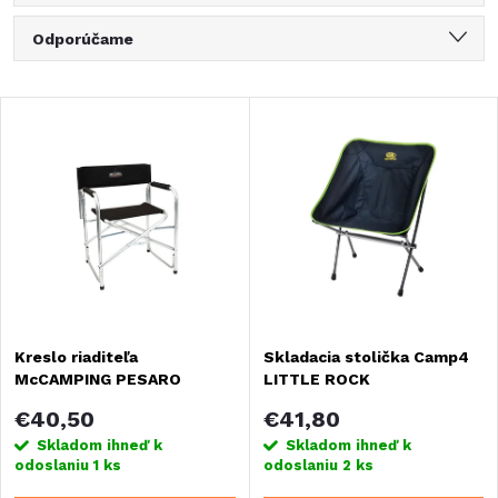
R
Odporúčame
a
Najlacnejšie
V
Najdrahšie
d
ý
Najpredávanejšie
e
Abecedne
p
n
i
i
s
Kreslo riaditeľa
Skladacia stolička Camp4
e
McCAMPING PESARO
LITTLE ROCK
p
p
€40,50
€41,80
r
Skladom ihneď k
Skladom ihneď k
odoslaniu
1 ks
odoslaniu
2 ks
r