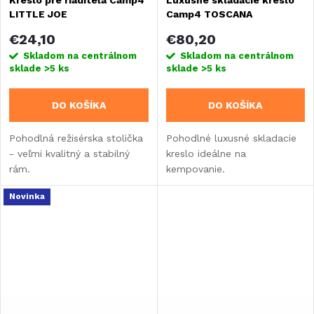
Kreslo pre riaditeľa Camp4
Luxusné skladacie kreslo
LITTLE JOE
Camp4 TOSCANA
€24,10
€80,20
Skladom na centrálnom
Skladom na centrálnom
sklade
>5 ks
sklade
>5 ks
DO KOŠÍKA
DO KOŠÍKA
Pohodlná režisérska stolička
Pohodlné luxusné skladacie
- veľmi kvalitný a stabilný
kreslo ideálne na
rám.
kempovanie.
Novinka