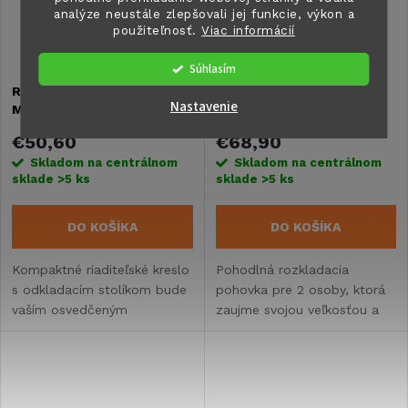
analýze neustále zlepšovali jej funkcie, výkon a
použiteľnosť.
Viac informácií
Súhlasím
Režisérske kreslo Camp4
Rozkladacia pohovka
Nastavenie
MAXI DELUXE II - s bočným
Holiday Travel pre dve
stolíkom
osoby
€50,60
€68,90
Skladom na centrálnom
Skladom na centrálnom
sklade
>5 ks
sklade
>5 ks
DO KOŠÍKA
DO KOŠÍKA
Kompaktné riaditeľské kreslo
Pohodlná rozkladacia
s odkladacím stolíkom bude
pohovka pre 2 osoby, ktorá
vaším osvedčeným
zaujme svojou veľkosťou a
spoločníkom.
malým balením.