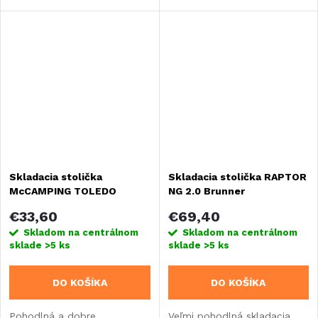
spánku.
obytné vozidlá alebo
vstavby.
Skladacia stolička
Skladacia stolička RAPTOR
McCAMPING TOLEDO
NG 2.0 Brunner
€33,60
€69,40
Skladom na centrálnom
Skladom na centrálnom
sklade
>5 ks
sklade
>5 ks
DO KOŠÍKA
DO KOŠÍKA
Pohodlná a dobre
Veľmi pohodlná skladacia