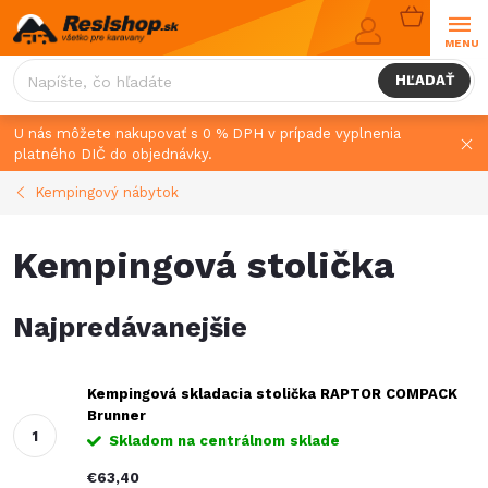
Prejsť
NÁKUPN
na
KOŠÍK
obsah
HĽADAŤ
U nás môžete nakupovať s 0 % DPH v prípade vyplnenia
platného DIČ do objednávky.
Kempingový nábytok
Kempingová stolička
Najpredávanejšie
Kempingová skladacia stolička RAPTOR COMPACK
Brunner
Skladom na centrálnom sklade
€63,40