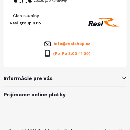
ä
Člen skupiny
t
Resl group s.r.o.
i
info
@
reslshop.cz
e
(Po-Pá 8:00-11:00)
Informácie pre vás
Prijímame online platby