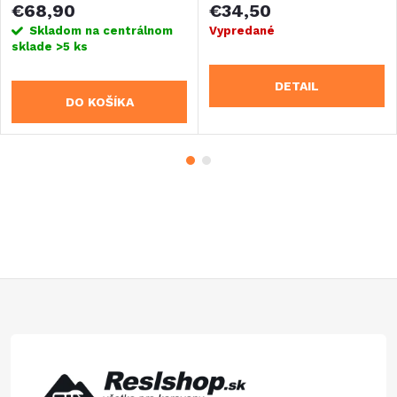
€68,90
€34,50
Skladom na centrálnom
Vypredané
sklade
>5 ks
DETAIL
DO KOŠÍKA
Z
á
p