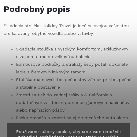
Podrobný popis
Skladacia stolička Holiday Travel je ideálna svojou veľkosťou
pre karavany, obytné vozidlá alebo vstavby
Skladacia stolička s vysokým komfortom, exkluzívnym
dizajnom a malou veľkosťou balenia
Bambusové podrúčky a strakatý šedý poťah dokonale
ladia s čiernym hliníkovým rámom
Stolička má navyše bezpečnostný zámok pre bezpečné
a stabilné postavenie
Zmestí sa tiež do zadnej tašky VW California s
dodatočným zaistením pomocou gumových napínačov
alebo napínacích pásov
Ľahko prenáša a zmestí sa aj do menšieho auta alebo
obytného vozidla
Používame súbory cookie, aby sme vám umožnili
Odolný polyesterový poťah a pevný hliníkový rám