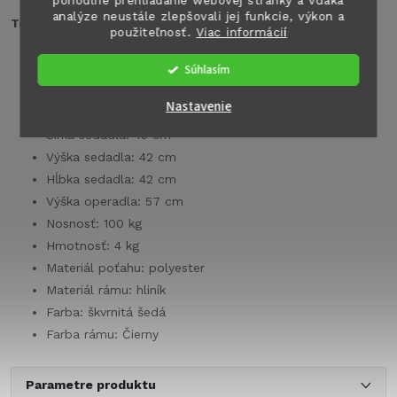
pohodlné prehliadanie webovej stránky a vďaka
analýze neustále zlepšovali jej funkcie, výkon a
Technické parametre:
použiteľnosť.
Viac informácií
Šírka: 56 cm
Súhlasím
Výška: 90 cm
Nastavenie
Hĺbka: 48 cm
Šírka sedadla: 45 cm
Výška sedadla: 42 cm
Hĺbka sedadla: 42 cm
Výška operadla: 57 cm
Nosnosť: 100 kg
Hmotnosť: 4 kg
Materiál poťahu: polyester
Materiál rámu: hliník
Farba: škvrnitá šedá
Farba rámu: Čierny
Parametre produktu