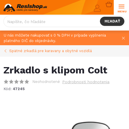
Prejsť
NÁKUPN
na
KOŠÍK
obsah
HĽADAŤ
U nás môžete nakupovať s 0 % DPH v prípade vyplnenia
platného DIČ do objednávky.
Spätné zrkadlá pre karavany a obytné vozidlá
Zrkadlo s klipom Colt
Neohodnotené
Podrobnosti hodnotenia
Kód:
47245