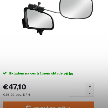
Skladom na centrálnom sklade
>5 ks
€47,10
€38,29 bez DPH
Jednotková
cena: