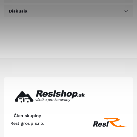
Diskusia
Z
á
p
ä
Člen skupiny
t
Resl group s.r.o.