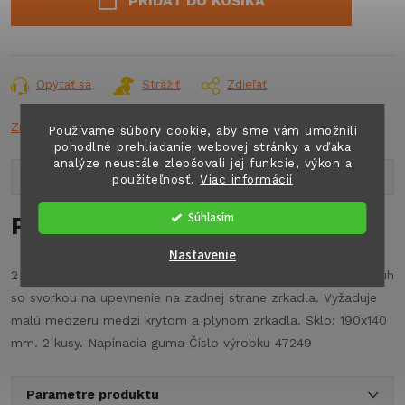
PRIDAŤ DO KOŠÍKA
Opýtať sa
Strážiť
Zdieľať
Značka:
n.a.
Používame súbory cookie, aby sme vám umožnili
pohodlné prehliadanie webovej stránky a vďaka
analýze neustále zlepšovali jej funkcie, výkon a
Popis produktu
použiteľnosť.
Viac informácií
Súhlasím
Podrobný popis
Nastavenie
2 svorky v hornej časti na presné nastavenie, 1 napínací popruh
so svorkou na upevnenie na zadnej strane zrkadla. Vyžaduje
malú medzeru medzi krytom a plynom zrkadla. Sklo: 190x140
mm. 2 kusy. Napínacia guma Číslo výrobku 47249
Parametre produktu