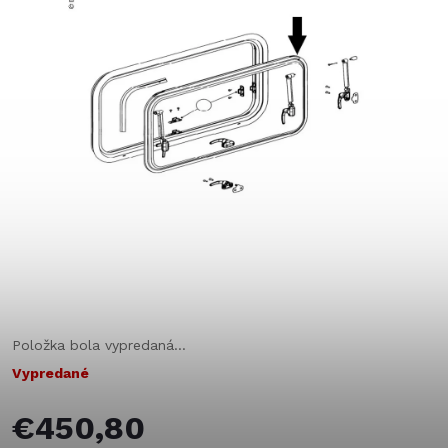
Položka bola vypredaná…
Vypredané
€450,80