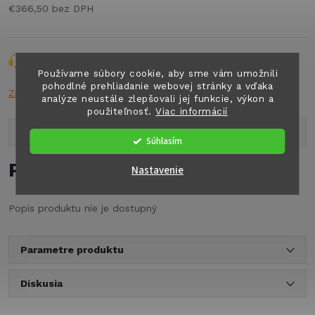
€366,50 bez DPH
Jednotková
cena:
Opýtať sa
Strážiť
Zdieľať
Používame súbory cookie, aby sme vám umožnili
pohodlné prehliadanie webovej stránky a vďaka
Značka:
n.a.
analýze neustále zlepšovali jej funkcie, výkon a
použiteľnosť.
Viac informácií
Popis produktu
Súhlasím
Podrobný popis
Nastavenie
Popis produktu nie je dostupný
Parametre produktu
Diskusia