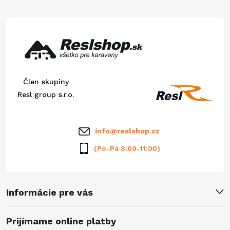
á
p
ä
Člen skupiny
t
Resl group s.r.o.
i
info
@
reslshop.cz
e
(Po-Pá 8:00-11:00)
Informácie pre vás
Prijímame online platby