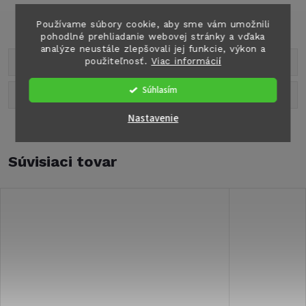
Súčasťou balenia sú 2 držiaky a 4 skrutky.
Používame súbory cookie, aby sme vám umožnili
pohodlné prehliadanie webovej stránky a vďaka
analýze neustále zlepšovali jej funkcie, výkon a
použiteľnosť.
Viac informácií
Parametre produktu
Súhlasím
Diskusia
Nastavenie
Súvisiaci tovar