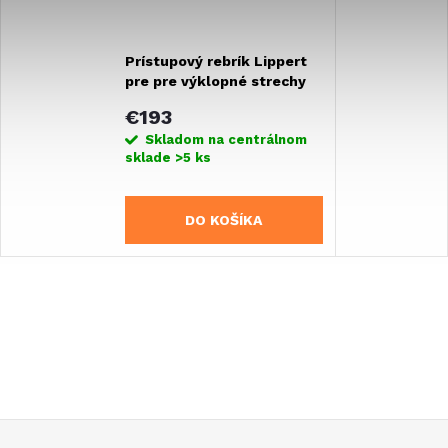
Prístupový rebrík Lippert
pre pre výklopné strechy
alebo poschodové postele
€193
- 145 cm
Skladom na centrálnom
sklade
>5 ks
DO KOŠÍKA
Z