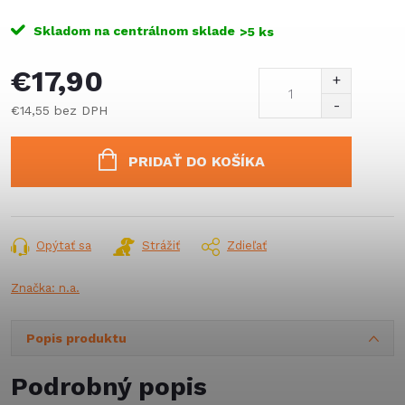
Skladom na centrálnom sklade
>5 ks
€17,90
€14,55 bez DPH
Jednotková
cena:
PRIDAŤ DO KOŠÍKA
Opýtať sa
Strážiť
Zdieľať
Značka:
n.a.
Popis produktu
Podrobný popis