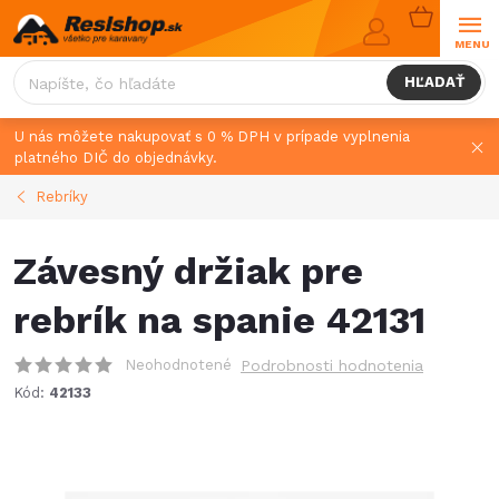
Prejsť
NÁKUPN
na
KOŠÍK
obsah
HĽADAŤ
U nás môžete nakupovať s 0 % DPH v prípade vyplnenia
platného DIČ do objednávky.
Rebríky
Závesný držiak pre
rebrík na spanie 42131
Neohodnotené
Podrobnosti hodnotenia
Kód:
42133