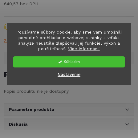
€40,57 bez DPH
Jednotková
cena:
Opýtať sa
Strážiť
Zdieľať
Používame súbory cookie, aby sme vám umožnili
pohodlné prehliadanie webovej stránky a vďaka
Značka:
n.a.
analýze neustále zlepšovali jej funkcie, výkon a
použiteľnosť.
Viac informácií
Popis produktu
Súhlasím
Podrobný popis
Nastavenie
Popis produktu nie je dostupný
Parametre produktu
Diskusia