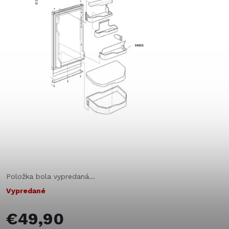
Položka bola vypredaná…
Vypredané
€49,90