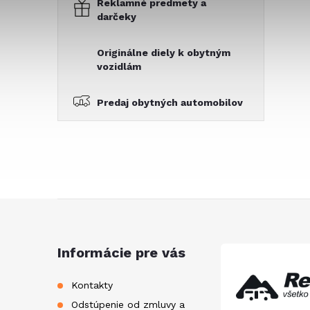
Reklamné predmety a
darčeky
Originálne diely k obytným
vozidlám
Predaj obytných automobilov
Z
á
Informácie pre vás
p
Kontakty
Odstúpenie od zmluvy a