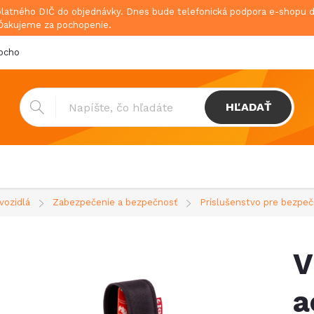
platného DIČ do objednávky. Dnes bude telefonická podpora e-shopu
 Ďakujeme za pochopenie.
bchodné podmienky
Doprava & platba
GDPR
HĽADAŤ
vozidlá
Zabezpečenie a bezpečnosť
Príslušenstvo pre bezpeč
V
a