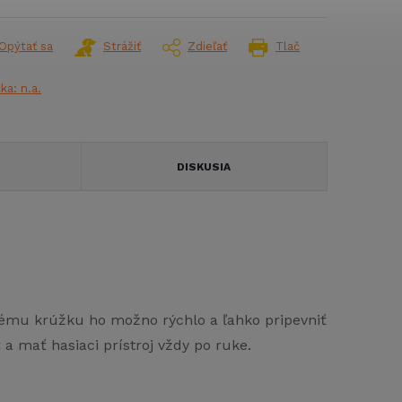
Opýtať sa
Strážiť
Zdieľať
Tlač
čka:
n.a.
DISKUSIA
ovému krúžku ho možno rýchlo a ľahko pripevniť
a mať hasiaci prístroj vždy po ruke.