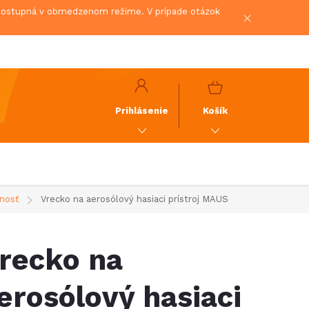
 dostupná v obmedzenom režime. V prípade otázok
NÁKUPNÝ
KOŠÍK
Prihlásenie
Košík
nosť
Vrecko na aerosólový hasiaci prístroj MAUS
recko na
erosólový hasiaci