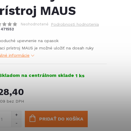
rístroj MAUS
Neohodnotené
Podrobnosti hodnotenia
471552
noduché upevnenie na opasok
aci prístroj MAUS je možné uložiť na dosah ruky
ilné informácie
Skladom na centrálnom sklade
1 ks
28,40
,09 bez DPH
notková
:
PRIDAŤ DO KOŠÍKA