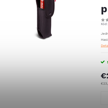
p
Kód:
Jed
Hasi
Deta
€
€23
Jed
cena