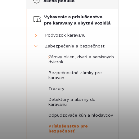
Akčná ponuka
č
Vybavenie a príslušenstvo
n
pre karavany a obytné vozidlá
ý
Podvozok karavanu
Zabezpečenie a bezpečnosť
p
Zámky okien, dverí a servisných
dvierok
a
Bezpečnostné zámky pre
karavan
n
Trezory
e
Detektory a alarmy do
karavanu
l
Odpudzovače kún a hlodavcov
Príslušenstvo pre
bezpečnosť