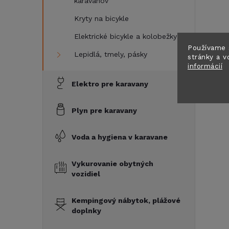
karavanov
Kryty na bicykle
Elektrické bicykle a kolobežky
Používame 
Lepidlá, tmely, pásky
stránky a v
informácií
Elektro pre karavany
Plyn pre karavany
Voda a hygiena v karavane
Vykurovanie obytných
vozidiel
Kempingový nábytok, plážové
doplnky