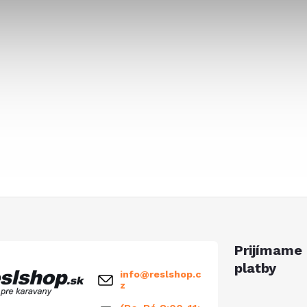
Prijímame 
platby
info
@
reslshop.c
z