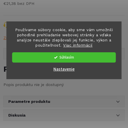
€21,38 bez DPH
Jednotková
cena:
Opýtať sa
Strážiť
Zdieľať
Používame súbory cookie, aby sme vám umožnili
pohodlné prehliadanie webovej stránky a vďaka
Značka:
n.a.
analýze neustále zlepšovali jej funkcie, výkon a
použiteľnosť.
Viac informácií
Popis produktu
Súhlasím
Podrobný popis
Nastavenie
Popis produktu nie je dostupný
Parametre produktu
Diskusia