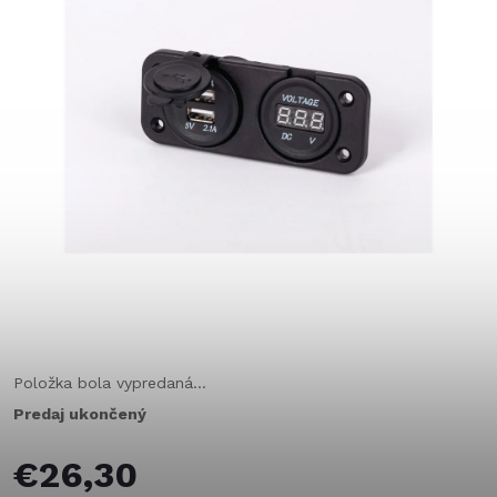
Položka bola vypredaná…
Predaj ukončený
€26,30