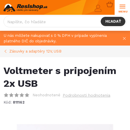
Prejsť
NÁKUPN
na
KOŠÍK
obsah
HĽADAŤ
U nás môžete nakupovať s 0 % DPH v prípade vyplnenia
platného DIČ do objednávky.
Zásuvky a adaptéry 12V, USB
Voltmeter s pripojením
2x USB
Neohodnotené
Podrobnosti hodnotenia
Kód:
811162