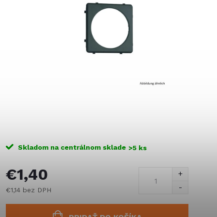
Skladom na centrálnom sklade
>5 ks
€1,40
€1,14 bez DPH
Jednotková
cena: