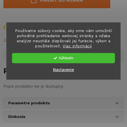
PRIDAŤ DO KOŠÍKA
Opýtať sa
Strážiť
Zdieľať
Používame súbory cookie, aby sme vám umožnili
pohodlné prehliadanie webovej stránky a vďaka
Značka:
n.a.
analýze neustále zlepšovali jej funkcie, výkon a
použiteľnosť.
Viac informácií
Popis produktu
Súhlasím
Podrobný popis
Nastavenie
Popis produktu nie je dostupný
Parametre produktu
Diskusia