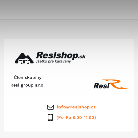
Z
á
p
ä
Člen skupiny
t
Resl group s.r.o.
i
info
@
reslshop.cz
e
(Po-Pá 8:00-11:00)