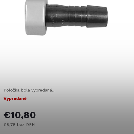
Položka bola vypredaná…
Vypredané
€10,80
€8,78 bez DPH
Jednotková