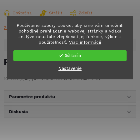
cena:
Opýtať sa
Strážiť
Zdieľať
Používame súbory cookie, aby sme vám umožnili
Značka:
n.a.
pohodlné prehliadanie webovej stránky a vďaka
analýze neustále zlepšovali jej funkcie, výkon a
použiteľnosť.
Viac informácií
Popis produktu
Súhlasím
Podrobný popis
Nastavenie
19 mm (3/4") pre uzatvárací ventil 65140. 2 ks.
Parametre produktu
Diskusia