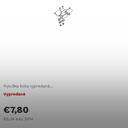
Položka bola vypredaná…
Vypredané
€7,80
€6,34 bez DPH
Jednotková