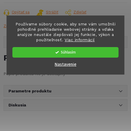
cena:
Opýtať sa
Strážiť
Zdieľať
Používame súbory cookie, aby sme vám umožnili
Značka:
FIAMM
pohodlné prehliadanie webovej stránky a vďaka
analýze neustále zlepšovali jej funkcie, výkon a
použiteľnosť.
Viac informácií
Popis produktu
Súhlasím
Podrobný popis
Nastavenie
Popis produktu nie je dostupný
Parametre produktu
Diskusia