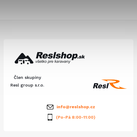
Z
á
p
ä
Člen skupiny
t
Resl group s.r.o.
i
info
@
reslshop.cz
e
(Po-Pá 8:00-11:00)