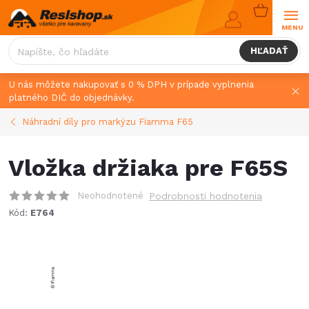
Prejsť
NÁKUPN
na
KOŠÍK
obsah
HĽADAŤ
U nás môžete nakupovať s 0 % DPH v prípade vyplnenia
platného DIČ do objednávky.
Náhradní díly pro markýzu Fiamma F65
Vložka držiaka pre F65S
Neohodnotené
Podrobnosti hodnotenia
Kód:
E764