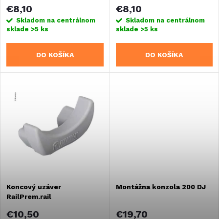
p
p
€8,10
€8,10
r
Skladom na centrálnom
Skladom na centrálnom
sklade
>5 ks
sklade
>5 ks
r
o
DO KOŠÍKA
DO KOŠÍKA
o
d
d
u
u
k
k
t
t
o
o
Koncový uzáver
Montážna konzola 200 DJ
v
RailPrem.rail
v
€10,50
€19,70