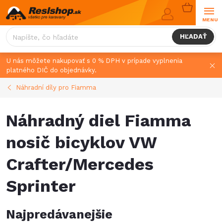
Prejsť
NÁKUPN
na
KOŠÍK
obsah
HĽADAŤ
U nás môžete nakupovať s 0 % DPH v prípade vyplnenia
platného DIČ do objednávky.
Náhradní díly pro Fiamma
Náhradný diel Fiamma
nosič bicyklov VW
Crafter/Mercedes
Sprinter
Najpredávanejšie