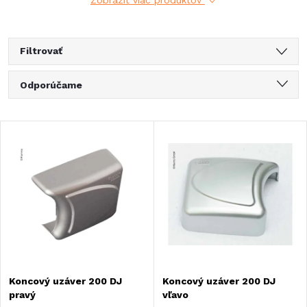
Zobraziť viac produktov
Filtrovať
R
Odporúčame
a
Najlacnejšie
V
Najdrahšie
d
ý
Najpredávanejšie
e
Abecedne
p
n
i
i
s
Koncový uzáver 200 DJ
Koncový uzáver 200 DJ
e
pravý
vľavo