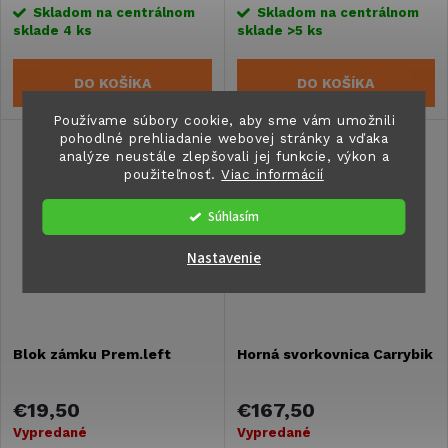
Skladom na centrálnom
Skladom na centrálnom
sklade
4 ks
sklade
>5 ks
DO KOŠÍKA
DO KOŠÍKA
Používame súbory cookie, aby sme vám umožnili
pohodlné prehliadanie webovej stránky a vďaka
analýze neustále zlepšovali jej funkcie, výkon a
použiteľnosť.
Viac informácií
Súhlasím
Nastavenie
Blok zámku Prem.left
Horná svorkovnica Carrybik
€19,50
€167,50
Vypredané
Vypredané