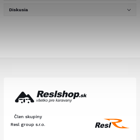
Diskusia
Z
á
p
ä
Člen skupiny
t
Resl group s.r.o.