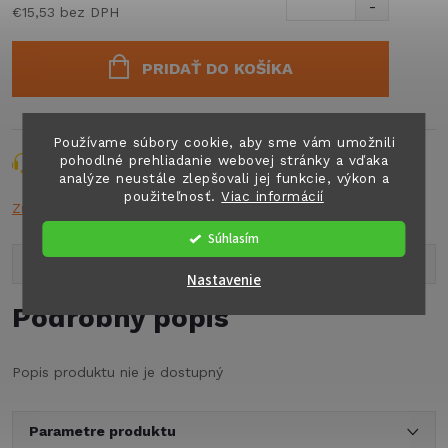
€15,53 bez DPH
Jednotková
cena:
PRIDAŤ DO KOŠÍKA
Používame súbory cookie, aby sme vám umožnili
pohodlné prehliadanie webovej stránky a vďaka
Opýtať sa
Strážiť
Zdieľať
analýze neustále zlepšovali jej funkcie, výkon a
použiteľnosť.
Viac informácií
Značka:
CBEST
Súhlasím
Popis produktu
Nastavenie
Podrobný popis
Popis produktu nie je dostupný
Parametre produktu