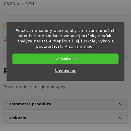
€6,50 bez DPH
Jednotková
cena:
Opýtať sa
Strážiť
Zdieľať
Používame súbory cookie, aby sme vám umožnili
pohodlné prehliadanie webovej stránky a vďaka
Značka:
THETF
analýze neustále zlepšovali jej funkcie, výkon a
použiteľnosť.
Viac informácií
Popis produktu
Súhlasím
Podrobný popis
Nastavenie
Popis produktu nie je dostupný
Parametre produktu
Diskusia