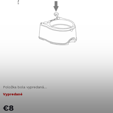
Položka bola vypredaná…
Vypredané
€8