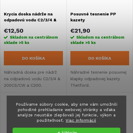
v
Krycia doska nádrže na
Posuvné tesnenie PP
odpadovú vodu C2/3/4 &
kazety
200CS/CW a C200
€12,50
€21,90
Skladom na centrálnom
Skladom na centrálnom
sklade
>5 ks
sklade
>5 ks
DO KOŠÍKA
DO KOŠÍKA
Náhradná doska pre nádrž
Náhradné tesnenie posuvnej
na odpadovú vodu C2/3/4 &
klapky odpadovej kazety
200CS/CW a C200.
Thetford.
Používame súbory cookie, aby sme vám umožnili
pohodlné prehliadanie webovej stránky a vďaka
analýze neustále zlepšovali jej funkcie, výkon a
použiteľnosť.
Viac informácií
Súhlasím