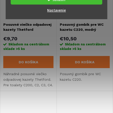
Nastavenie
Posuvné viečko odpadovej
Posuvný gombík pre WC
kazety Thetford
kazetu C220, modrý
€9,70
€10,50
Skladom na centrálnom
Skladom na centrálnom
sklade
>5 ks
sklade
>5 ks
DO KOŠÍKA
DO KOŠÍKA
Náhradné posuvné viečko
Posuvný gombík pre WC
odpadovej kazety Thetford.
kazetu C220.
Pre toalety C200, C2, C3, C4.