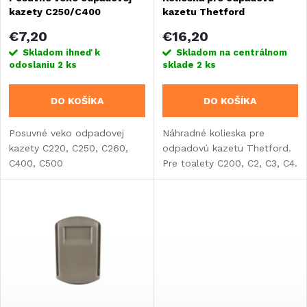
e
kazety C250/C400
kazetu Thetford
p
p
€7,20
€16,20
r
Skladom ihneď k
Skladom na centrálnom
odoslaniu
2 ks
sklade
2 ks
r
o
DO KOŠÍKA
DO KOŠÍKA
o
d
Posuvné veko odpadovej
Náhradné kolieska pre
d
kazety C220, C250, C260,
odpadovú kazetu Thetford.
u
C400, C500
Pre toalety C200, C2, C3, C4.
u
k
k
t
t
o
o
v