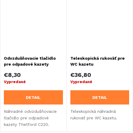
Odvzdušňovacie tlačidlo
Teleskopická rukoväť pre
pre odpadové kazety
WC kazetu
Thetford C220
€8,30
€36,80
Vypredané
Vypredané
DETAIL
DETAIL
Náhradné odvzdušňovacie
Teleskopická náhradná
tlačidlo pre odpadové
rukoväť pre WC kazetu.
kazety Thetford C220.