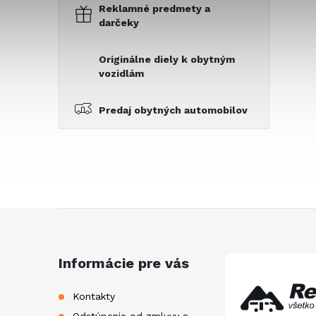
Reklamné predmety a
darčeky
Originálne diely k obytným
vozidlám
Predaj obytných automobilov
Z
á
Informácie pre vás
p
Kontakty