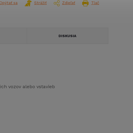
Opýtať sa
Strážiť
Zdieľať
Tlač
DISKUSIA
ch vozov alebo vstavieb