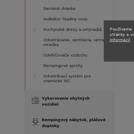
Servisné dvierka
Indikátor hladiny vody
Používame 
Kuchynské drezy a umývadlá
stránky a v
informácií
Odvetrávanie, ventilácia, vetracia
mriežka
Odvlhčovače vzduchu
Kempingové sprchy
Odvetrávací systém pre
chemické WC
Vykurovanie obytných
vozidiel
Kempingový nábytok, plážové
doplnky