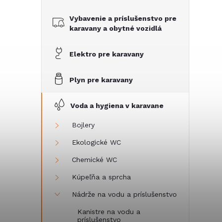
č
Vybavenie a príslušenstvo pre
n
karavany a obytné vozidlá
ý
Elektro pre karavany
p
Plyn pre karavany
a
Voda a hygiena v karavane
n
Bojlery
Ekologické WC
e
Chemické WC
l
Kúpeľňa a sprcha
Nádrže na vodu a príslušenstvo
Kanistre na vodu a
príslušenstvo