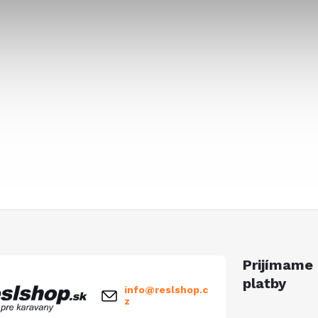
Prijímame 
platby
info
@
reslshop.c
z