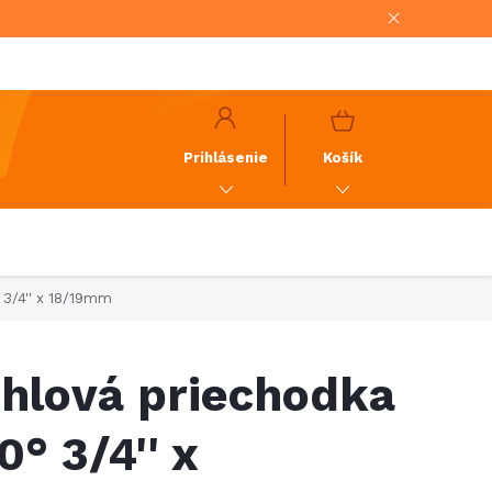
NÁKUPNÝ
KOŠÍK
Prihlásenie
Košík
 3/4'' x 18/19mm
hlová priechodka
0° 3/4'' x