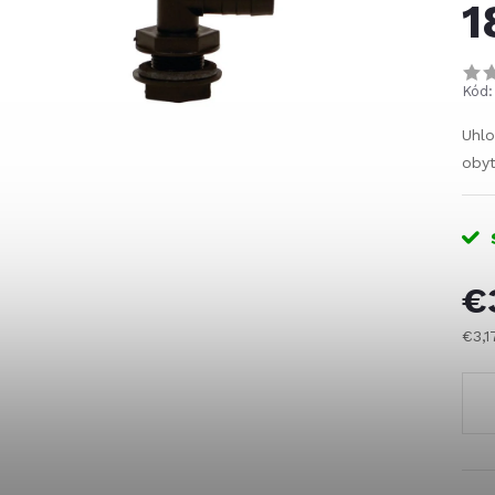
1
Kód:
Uhlo
obyt
€
€3,
Jed
cena