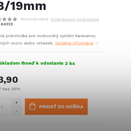
8/19mm
Neohodnotené
Podrobnosti hodnotenia
64323
vá priechodka pre vodovodný systém karavanov,
ných vozov alebo vstavieb.
Detailné informácie
Skladom ihneď k odoslaniu
2 ks
3,90
17 bez DPH
notková
:
PRIDAŤ DO KOŠÍKA