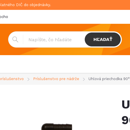
platného DIČ do objednávky.
bchodné podmienky
Doprava & platba
GDPR
HĽADAŤ
príslušenstvo
Príslušenstvo pre nádrže
Uhlová priechodka 90°
U
9