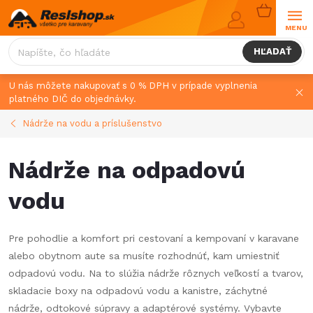
Prejsť
NÁKUPN
na
KOŠÍK
obsah
HĽADAŤ
U nás môžete nakupovať s 0 % DPH v prípade vyplnenia
platného DIČ do objednávky.
Nádrže na vodu a príslušenstvo
Nádrže na odpadovú
vodu
Pre pohodlie a komfort pri cestovaní a kempovaní v karavane
alebo obytnom aute sa musíte rozhodnúť, kam umiestniť
odpadovú vodu. Na to slúžia nádrže rôznych veľkostí a tvarov,
skladacie boxy na odpadovú vodu a kanistre, záchytné
nádrže, odtokové súpravy a adaptérové systémy. Vybavte