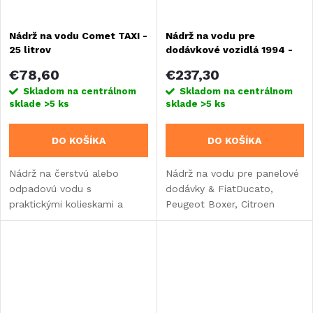
Nádrž na vodu Comet TAXI -
Nádrž na vodu pre
25 litrov
dodávkové vozidlá 1994 -
2006, 80 litrov - EV 1711
€78,60
€237,30
Skladom na centrálnom
Skladom na centrálnom
sklade
>5 ks
sklade
>5 ks
DO KOŠÍKA
DO KOŠÍKA
Nádrž na čerstvú alebo
Nádrž na vodu pre panelové
odpadovú vodu s
dodávky & FiatDucato,
praktickými kolieskami a
Peugeot Boxer, Citroen
výsuvnou rukoväťou. Vhodné
Jumper & 1994 - 2006.
do karavanu, obytného
vozidla alebo vstavby.