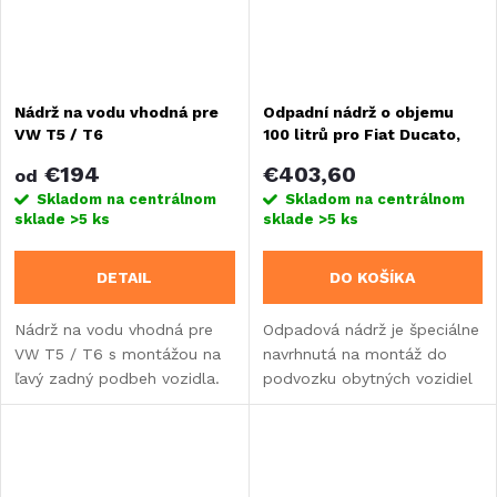
Nádrž na vodu vhodná pre
Odpadní nádrž o objemu
VW T5 / T6
100 litrů pro Fiat Ducato,
Citroën Jumper, Peugeot
€194
€403,60
od
Boxer, od roku výroby 2006
Skladom na centrálnom
Skladom na centrálnom
sklade
>5 ks
sklade
>5 ks
DETAIL
DO KOŠÍKA
Nádrž na vodu vhodná pre
Odpadová nádrž je špeciálne
VW T5 / T6 s montážou na
navrhnutá na montáž do
ľavý zadný podbeh vozidla.
podvozku obytných vozidiel
Fiat Ducato, Citroen Jumper,
Peugeot Boxer od roku
2006. Vďaka svojej
konštrukcii umožňuje...