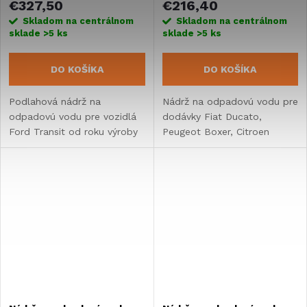
€327,50
€216,40
2222
Skladom na centrálnom
Skladom na centrálnom
sklade
>5 ks
sklade
>5 ks
DO KOŠÍKA
DO KOŠÍKA
Podlahová nádrž na
Nádrž na odpadovú vodu pre
odpadovú vodu pre vozidlá
dodávky Fiat Ducato,
Ford Transit od roku výroby
Peugeot Boxer, Citroen
2015. Objem: 90 litrov.
Jumper od roku 2006.