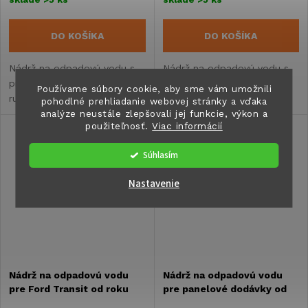
DO KOŠÍKA
DO KOŠÍKA
Nádrž na odpadovú vodu s
Nádrž na odpadovú vodu s
praktickými kolieskami a
praktickými kolieskami a
Používame súbory cookie, aby sme vám umožnili
rukoväťou na jednoduchú
pevnou rukoväťou. Vhodná
pohodlné prehliadanie webovej stránky a vďaka
analýze neustále zlepšovali jej funkcie, výkon a
prepravu. Vhodná pre
pre karavan, obytný
použiteľnosť.
Viac informácií
karavan, obytný automobil,
automobil alebo prestavbu
obytný príves alebo chatu.
karavanu.
Súhlasím
Nastavenie
Nádrž na odpadovú vodu
Nádrž na odpadovú vodu
pre Ford Transit od roku
pre panelové dodávky od
2015, 90 litrov
roku 2006, 93 litrov - EV