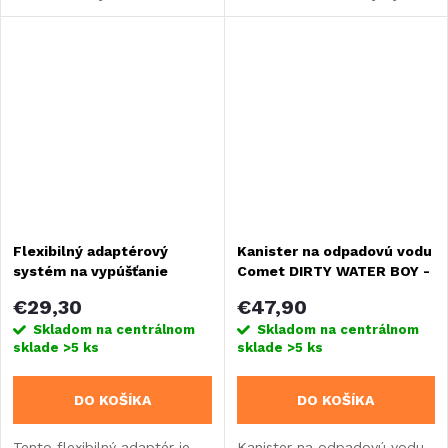
alebo obytného prívesu.
príves.
Flexibilný adaptérový
Kanister na odpadovú vodu
systém na vypúšťanie
Comet DIRTY WATER BOY -
odpadovej šedej vody z
19 litrov
€29,30
€47,90
nádrže
Skladom na centrálnom
Skladom na centrálnom
sklade
>5 ks
sklade
>5 ks
DO KOŠÍKA
DO KOŠÍKA
Tento flexibilný adaptér je
Kanister na odpadovú vodu