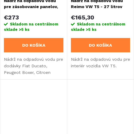
Nádrž na odpadovú vodu
Nádrž na odpadovú vodu
pre zásobovanie panelov,
Reimo VW T5 - 27 litrov
od roku 2006 - 90 litrov
€273
€165,30
Skladom na centrálnom
Skladom na centrálnom
sklade
>5 ks
sklade
>5 ks
DO KOŠÍKA
DO KOŠÍKA
Nádrž na odpadovú vodu pre
Nádrž na odpadovú vodu pre
dodávky Fiat Ducato,
interiér vozidla VW T5.
Peugeot Boxer, Citroen
Jumper od roku 2006. &