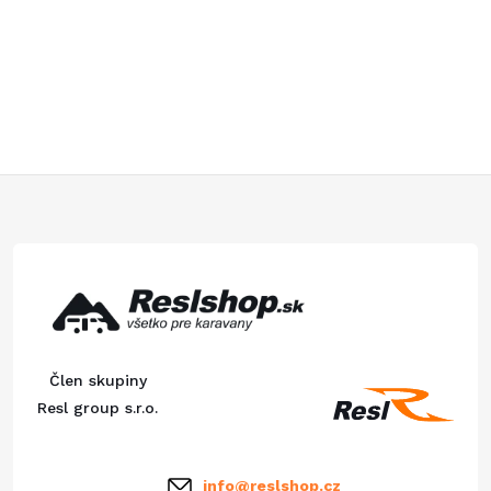
O
v
l
á
Z
d
á
a
p
c
ä
i
Člen skupiny
e
t
Resl group s.r.o.
p
i
info
@
reslshop.cz