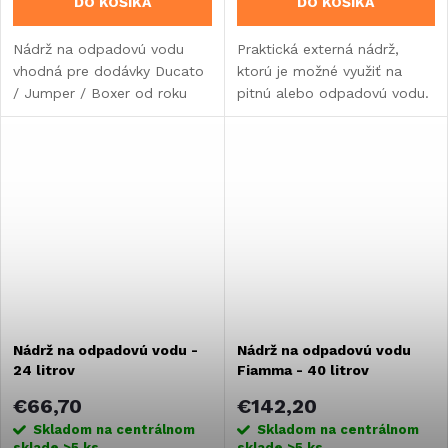
DO KOŠÍKA
DO KOŠÍKA
Nádrž na odpadovú vodu
Praktická externá nádrž,
vhodná pre dodávky Ducato
ktorú je možné využiť na
/ Jumper / Boxer od roku
pitnú alebo odpadovú vodu.
výroby 2006.
Vhodné pre karavany, obytné
vozidlá alebo vstavby.
Nádrž na odpadovú vodu -
Nádrž na odpadovú vodu
24 litrov
Fiamma - 40 litrov
€66,70
€142,20
Skladom na centrálnom
Skladom na centrálnom
sklade
>5 ks
sklade
>5 ks