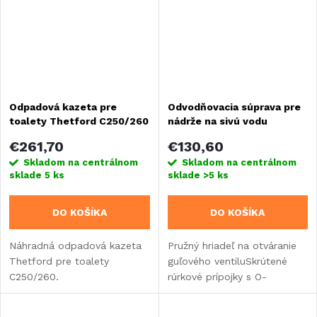
Odpadová kazeta pre
Odvodňovacia súprava pre
toalety Thetford C250/260
nádrže na sivú vodu
€261,70
€130,60
Skladom na centrálnom
Skladom na centrálnom
sklade
5 ks
sklade
>5 ks
DO KOŠÍKA
DO KOŠÍKA
Náhradná odpadová kazeta
Pružný hriadeľ na otváranie
Thetford pre toalety
guľového ventiluSkrútené
C250/260.
rúrkové prípojky s O-
krúžkamiŠikmé výstupné
potrubie