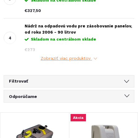
Skladom na centrálnom sklade
€327,50
Nádrž na odpadovú vodu pre zásobovanie panelov,
od roku 2006 - 90 litrov
Skladom na centrálnom sklade
€273
Zobraziť viac produktov
Filtrovať
R
Odporúčame
a
Najlacnejšie
V
Akcia
Najdrahšie
d
ý
Najpredávanejšie