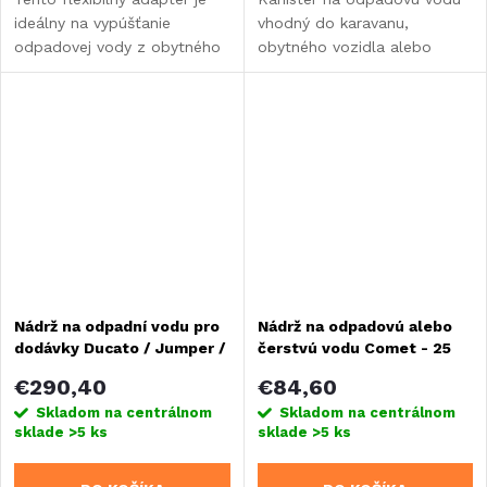
ideálny na vypúšťanie
vhodný do karavanu,
odpadovej vody z obytného
obytného vozidla alebo
vozidla alebo karavanu.
vstavby.
Vďaka pružnému prevedeniu
sa ľahko prispôsobí rôznym
výškam i polohám výpustu...
Nádrž na odpadní vodu pro
Nádrž na odpadovú alebo
dodávky Ducato / Jumper /
čerstvú vodu Comet - 25
Boxer od roku výroby 2006,
litrov
€290,40
€84,60
75 litrů
Skladom na centrálnom
Skladom na centrálnom
sklade
>5 ks
sklade
>5 ks