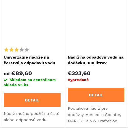
Univerzálne nádrže na
Nádrž na odpadovú vodu na
čerstvú a odpadovú vodu
dodávku, 100 litrov
€89,60
€323,60
od
Skladom na centrálnom
Vypredané
sklade
>5 ks
DETAIL
DETAIL
Podlahová nádrž pre
Nádrž možno použiť na čistú
dodávky Mercedes Sprinter,
alebo odpadovú vodu.
MANTGE a VW Crafter od
roku výroby 2017.