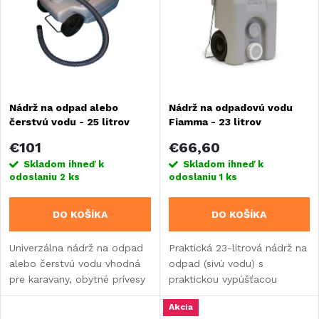
e
Abecedne
p
n
i
i
s
Nádrž na odpad alebo
Nádrž na odpadovú vodu
e
čerstvú vodu - 25 litrov
Fiamma - 23 litrov
p
p
€101
€66,60
r
Skladom ihneď k
Skladom ihneď k
odoslaniu
2 ks
odoslaniu
1 ks
r
o
DO KOŠÍKA
DO KOŠÍKA
o
d
Univerzálna nádrž na odpad
Praktická 23-litrová nádrž na
d
alebo čerstvú vodu vhodná
odpad (sivú vodu) s
u
pre karavany, obytné prívesy
praktickou vypúšťacou
u
a stavby pre karavany.
zátkou, vhodná na prestavbu
k
Akcia
karavanu, obytného auta a