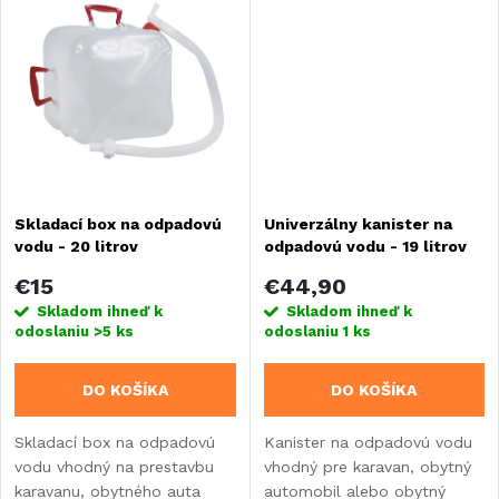
k
obytného prívesu.
t
t
o
o
v
v
Skladací box na odpadovú
Univerzálny kanister na
vodu - 20 litrov
odpadovú vodu - 19 litrov
€15
€44,90
Skladom ihneď k
Skladom ihneď k
odoslaniu
>5 ks
odoslaniu
1 ks
DO KOŠÍKA
DO KOŠÍKA
Skladací box na odpadovú
Kanister na odpadovú vodu
vodu vhodný na prestavbu
vhodný pre karavan, obytný
karavanu, obytného auta
automobil alebo obytný