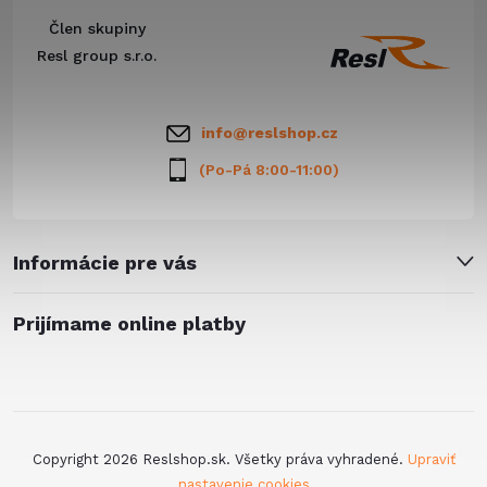
ä
Člen skupiny
t
Resl group s.r.o.
i
info
@
reslshop.cz
e
(Po-Pá 8:00-11:00)
Informácie pre vás
Prijímame online platby
Copyright 2026
Reslshop.sk
. Všetky práva vyhradené.
Upraviť
nastavenie cookies