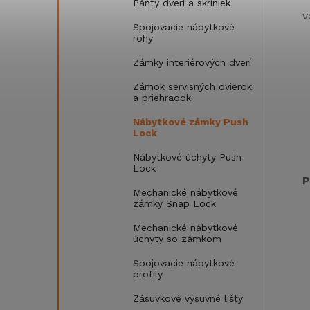
Pánty dverí a skriniek
v
Spojovacie nábytkové
rohy
Zámky interiérových dverí
Zámok servisných dvierok
a priehradok
Nábytkové zámky Push
Lock
Nábytkové úchyty Push
Lock
P
Mechanické nábytkové
zámky Snap Lock
Mechanické nábytkové
úchyty so zámkom
Spojovacie nábytkové
profily
Zásuvkové výsuvné lišty