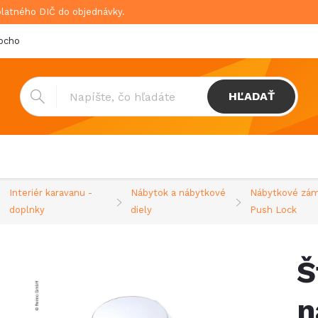
platného DIČ do objednávky.
bchodné podmienky
Doprava & platba
GDPR
HĽADAŤ
Interiér karavanu -
Nábytok a nábytkové
Nábytkové zá
doplnky
diely
Push Lock
Š
n