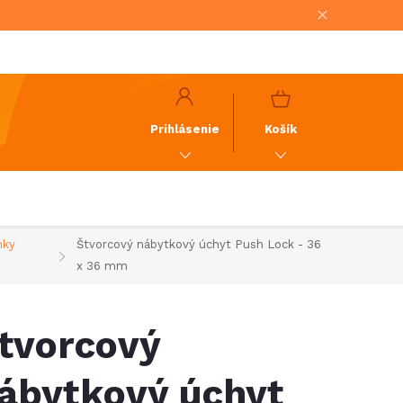
NÁKUPNÝ
KOŠÍK
Prihlásenie
Košík
mky
Štvorcový nábytkový úchyt Push Lock - 36
x 36 mm
tvorcový
ábytkový úchyt