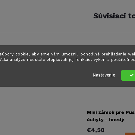
Súvisiaci t
súbory cookie, aby sme vám umožnili pohodlné prehliadanie we
ďaka analýze neustále zlepšovali jej funkcie, výkon a použiteľno
Nastavenie
Mini zámok pre Pus
úchyty - hnedý
€4,50