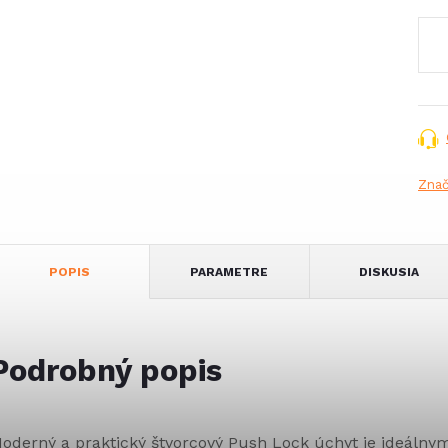
Jed
cena
Zna
POPIS
PARAMETRE
DISKUSIA
Podrobný popis
oderný a praktický štvorcový Push Lock úchyt je ideálny