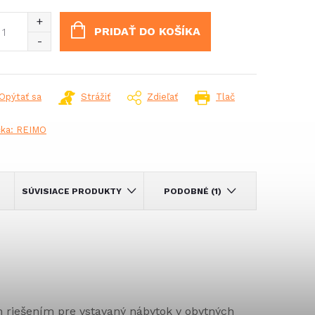
notková
:
PRIDAŤ DO KOŠÍKA
Opýtať sa
Strážiť
Zdieľať
Tlač
čka:
REIMO
SÚVISIACE PRODUKTY
PODOBNÉ (1)
m riešením pre vstavaný nábytok v obytných