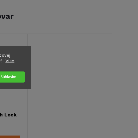
ovar
bovej
sť.
Viac
Súhlasím
h Lock