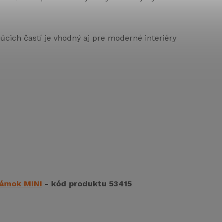
cich častí je vhodný aj pre moderné interiéry
zámok MINI
- kód produktu 53415