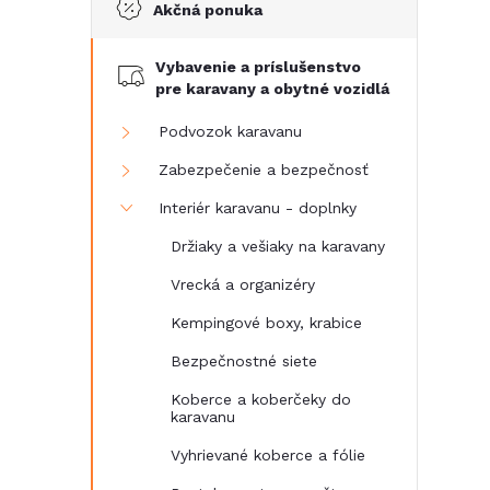
Akčná ponuka
č
Vybavenie a príslušenstvo
n
pre karavany a obytné vozidlá
ý
Podvozok karavanu
Zabezpečenie a bezpečnosť
p
Interiér karavanu - doplnky
a
Držiaky a vešiaky na karavany
Vrecká a organizéry
n
Kempingové boxy, krabice
e
Bezpečnostné siete
Koberce a koberčeky do
l
karavanu
Vyhrievané koberce a fólie