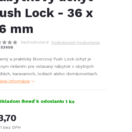
ush Lock - 36 x
6 mm
Neohodnotené
Podrobnosti hodnotenia
53406
rný a praktický štvorcový Push Lock úchyt je
lnym riešením pre vstavaný nábytok v obytných
dlách, karavanoch, lodiach alebo domácnostiach.
ilné informácie
Skladom ihneď k odoslaniu
1 ks
3,70
01 bez DPH