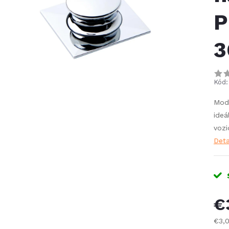
P
3
Kód:
Mode
ideá
vozi
Deta
€
€3,