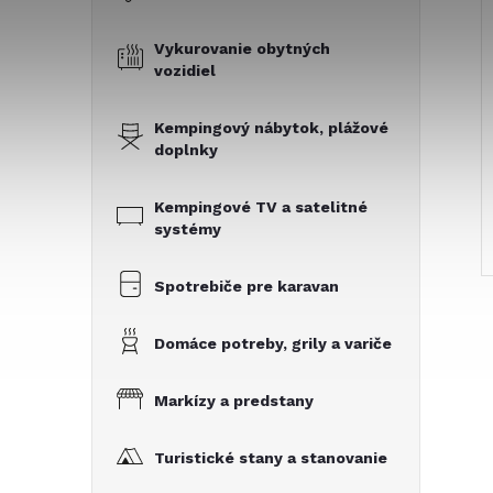
Vykurovanie obytných
vozidiel
Kempingový nábytok, plážové
doplnky
Kempingové TV a satelitné
systémy
Spotrebiče pre karavan
Domáce potreby, grily a variče
Markízy a predstany
Turistické stany a stanovanie