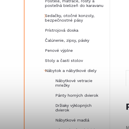
Postele, matrace, rošty a
posteľná bielizeň do karavanu
Sedačky, otočné konzoly,
bezpečnostné pásy
Prístrojová doska
Čalúnenie, zipsy, pásky
Penové výplne
Stoly a časti stolov
Nábytok a nábytkové diely
Nábytkové vetracie
mriežky
Pánty horných dvierok
Držiaky výklopných
dvierok
Nábytkové madlá
M