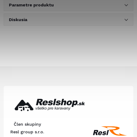
Parametre produktu
Diskusia
Z
á
p
ä
Člen skupiny
t
Resl group s.r.o.