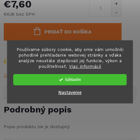
€7,60
€6,18 bez DPH
Jednotková
cena:
PRIDAŤ DO KOŠÍKA
Používame súbory cookie, aby sme vám umožnili
pohodlné prehliadanie webovej stránky a vďaka
analýze neustále zlepšovali jej funkcie, výkon a
Opýtať sa
Strážiť
Zdieľať
použiteľnosť.
Viac informácií
Značka:
THETF
Súhlasím
Nastavenie
Popis produktu
Podrobný popis
Popis produktu nie je dostupný