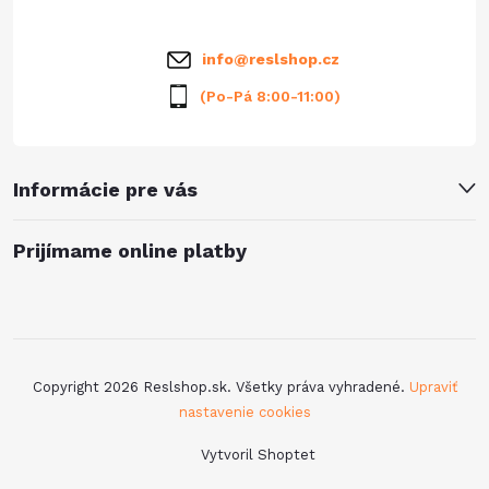
i
info
@
reslshop.cz
e
(Po-Pá 8:00-11:00)
Informácie pre vás
Prijímame online platby
Copyright 2026
Reslshop.sk
. Všetky práva vyhradené.
Upraviť
nastavenie cookies
Vytvoril Shoptet