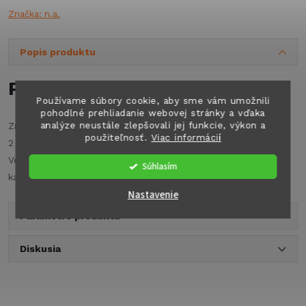
Značka:
n.a.
Popis produktu
Podrobný popis
Používame súbory cookie, aby sme vám umožnili
pohodlné prehliadanie webovej stránky a vďaka
analýze neustále zlepšovali jej funkcie, výkon a
Zrkadlo pre karavan: veľmi jednoduché pripevnenie pomocou
použiteľnosť.
Viac informácií
2 napínacích popruhov. Univerzálne, jednoduché a ľahké.
Veľkosť hlavy zrkadla: 117 x183 mm, na pár. Pre veľmi široké
Súhlasím
karavany (šírka > 2,5 m).
Nastavenie
Parametre produktu
Diskusia