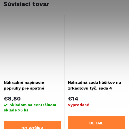
Súvisiaci tovar
Náhradné napínacie
Náhradná sada háčikov na
popruhy pre spätné
zrkadlovú tyč, sada 4
zrkadlo Hagus
kusov
€8,80
€14
Skladom na centrálnom
Vypredané
sklade
>5 ks
DETAIL
DO KOŠÍKA