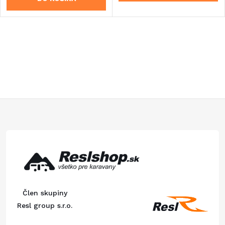
Z
á
p
ä
Člen skupiny
t
Resl group s.r.o.