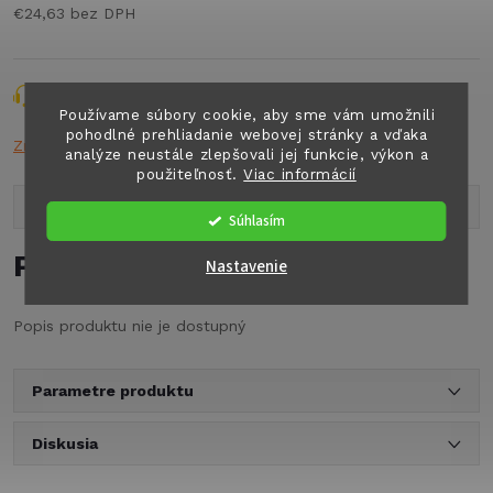
€24,63 bez DPH
Jednotková
cena:
Opýtať sa
Strážiť
Zdieľať
Používame súbory cookie, aby sme vám umožnili
pohodlné prehliadanie webovej stránky a vďaka
Značka:
THETF
analýze neustále zlepšovali jej funkcie, výkon a
použiteľnosť.
Viac informácií
Popis produktu
Súhlasím
Podrobný popis
Nastavenie
Popis produktu nie je dostupný
Parametre produktu
Diskusia