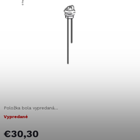
Položka bola vypredaná…
Vypredané
€30,30