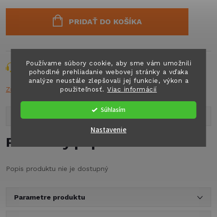
Jednotková
cena:
PRIDAŤ DO KOŠÍKA
Používame súbory cookie, aby sme vám umožnili
Opýtať sa
Strážiť
Zdieľať
pohodlné prehliadanie webovej stránky a vďaka
analýze neustále zlepšovali jej funkcie, výkon a
použiteľnosť.
Viac informácií
Značka:
n.a.
Súhlasím
Popis produktu
Nastavenie
Podrobný popis
Popis produktu nie je dostupný
Parametre produktu