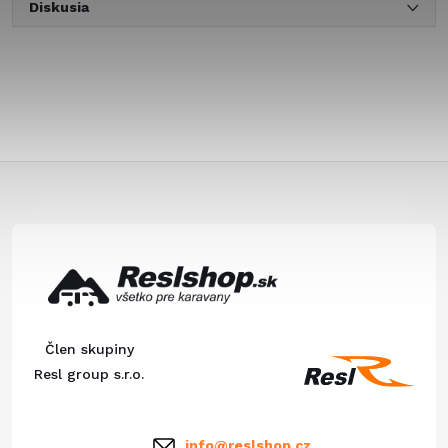
Diskusia
Z
á
p
ä
Člen skupiny
t
Resl group s.r.o.
i
info
@
reslshop.cz