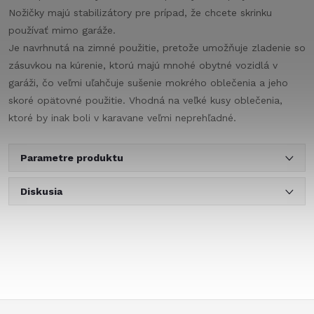
Nožičky majú stabilizátory pre prípad, že chcete skrinku
používať mimo garáže.
Je navrhnutá na zimné použitie, pretože umožňuje zladenie so
zásuvkou na kúrenie, ktorú majú mnohé obytné vozidlá v
garáži, čo veľmi uľahčuje sušenie mokrého oblečenia a jeho
skoré opätovné použitie. Vhodná na veľké kusy oblečenia,
ktoré by inak boli v karavane veľmi neprehľadné.
Parametre produktu
Diskusia