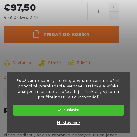
€97,50
€79,27 bez DPH
Jednotková
cena:
PRIDAŤ DO KOŠÍKA
Opýtať sa
Strážiť
Zdieľať
Značka:
CRESP
Používame súbory cookie, aby sme vám umožnili
pohodlné prehliadanie webovej stránky a vďaka
analýze neustále zlepšovali jej funkcie, výkon a
Popis produktu
použiteľnosť.
Viac informácií
Podrobný popis
Súhlasím
Nastavenie
Táto skladacia skrinka má 8 krúžkov na upevnenie na steny
alebo podlahu, aby sa zabránilo pošmyknutiu pri jazde.