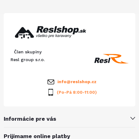
Z
á
p
ä
Člen skupiny
t
Resl group s.r.o.
i
info
@
reslshop.cz
e
(Po-Pá 8:00-11:00)
Informácie pre vás
Prijímame online platby