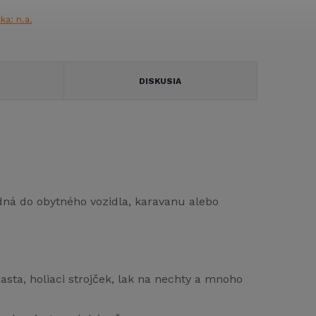
čka:
n.a.
DISKUSIA
ná do obytného vozidla, karavanu alebo
sta, holiaci strojček, lak na nechty a mnoho