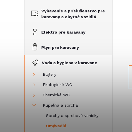
č
Vybavenie a príslušenstvo pre
n
karavany a obytné vozidlá
ý
Elektro pre karavany
p
Plyn pre karavany
a
Voda a hygiena v karavane
n
Bojlery
Ekologické WC
e
Chemické WC
l
Kúpeľňa a sprcha
Sprchy a sprchové vaničky
Umývadlá