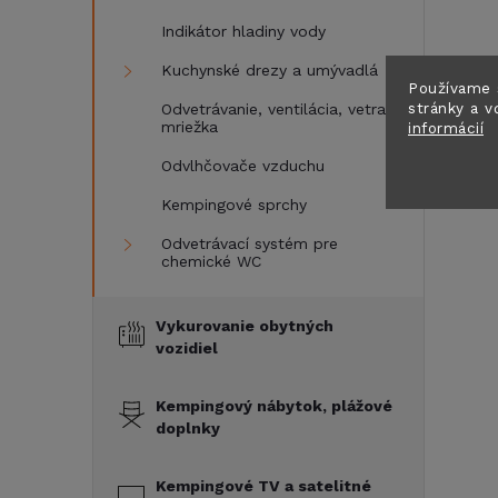
Indikátor hladiny vody
Kuchynské drezy a umývadlá
Používame 
stránky a v
Odvetrávanie, ventilácia, vetracia
mriežka
informácií
Odvlhčovače vzduchu
Kempingové sprchy
Odvetrávací systém pre
chemické WC
Vykurovanie obytných
vozidiel
Kempingový nábytok, plážové
doplnky
Kempingové TV a satelitné