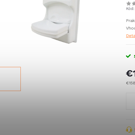
Kód:
Prak
Vhod
Deta
€
€15
Jed
cena