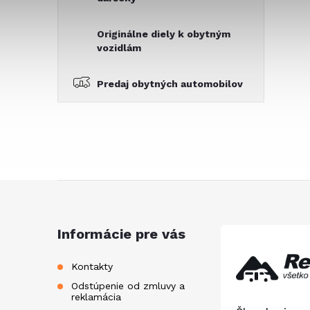
Originálne diely k obytným
vozidlám
Predaj obytných automobilov
Z
á
Informácie pre vás
p
Kontakty
Odstúpenie od zmluvy a
ä
reklamácia