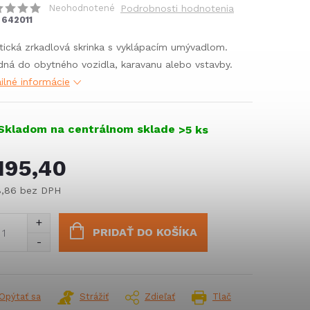
Neohodnotené
Podrobnosti hodnotenia
642011
tická zrkadlová skrinka s vyklápacím umývadlom.
ná do obytného vozidla, karavanu alebo vstavby.
ilné informácie
Skladom na centrálnom sklade
>5 ks
195,40
8,86 bez DPH
notková
:
PRIDAŤ DO KOŠÍKA
Opýtať sa
Strážiť
Zdieľať
Tlač