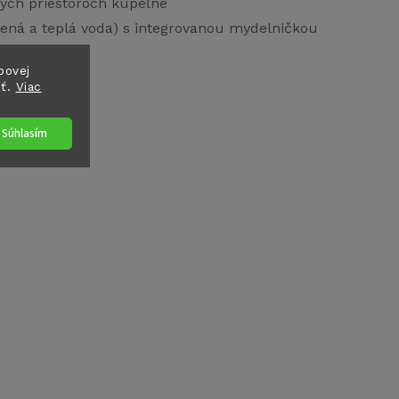
kych priestoroch kúpeľne
ená a teplá voda) s integrovanou mydelničkou
bovej
sť.
Viac
Súhlasím