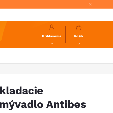
NÁKUPNÝ
KOŠÍK
Prihlásenie
Košík
kladacie
mývadlo Antibes