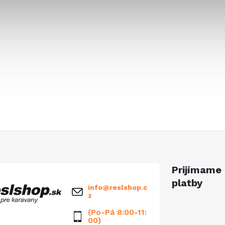
Prijímame 
platby
info
@
reslshop.c
z
(Po-Pá 8:00-11:
00)