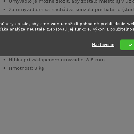
Umývadlo je možné zložiť, aby zostalo miesto aj v úz
Za umývadlom sa nachádza konzola pre batériu (stud
Materiál: plast
súbory cookie, aby sme vám umožnili pohodlné prehliadanie we
Farba: biela
ďaka analýze neustále zlepšovali jej funkcie, výkon a použiteľno
Šírka: 500 mm
Výška: 760 mm
Nastavenie
Hĺbka pri zloženom umývadle: 130 mm
Hĺbka pri vyklopenom umývadle: 315 mm
Hmotnosť: 8 kg