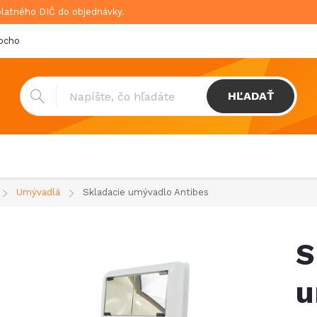
platného DIČ do objednávky.
bchodné podmienky
Doprava & platba
GDPR
HĽADAŤ
Umývadlá
Skladacie umývadlo Antibes
S
u