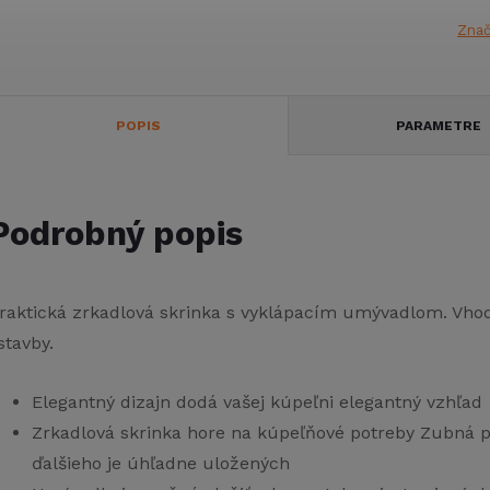
Zna
POPIS
PARAMETRE
Podrobný popis
raktická zrkadlová skrinka s vyklápacím umývadlom. Vhod
stavby.
Elegantný dizajn dodá vašej kúpeľni elegantný vzhľad
Zrkadlová skrinka hore na kúpeľňové potreby Zubná pa
ďalšieho je úhľadne uložených