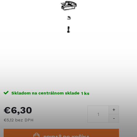
Skladom na centrálnom sklade
1 ks
€6,30
€5,12 bez DPH
Jednotková
cena: