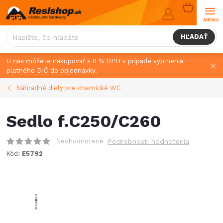
Prejsť
NÁKUPN
na
KOŠÍK
obsah
HĽADAŤ
U nás môžete nakupovať s 0 % DPH v prípade vyplnenia
platného DIČ do objednávky.
Náhradné diely pre chemické WC
Sedlo f.C250/C260
Neohodnotené
Podrobnosti hodnotenia
Kód:
E5792