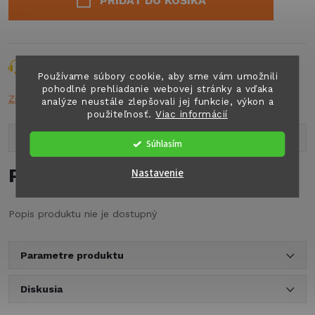
PRIDAŤ DO KOŠÍKA
Opýtať sa
Strážiť
Zdieľať
Používame súbory cookie, aby sme vám umožnili
pohodlné prehliadanie webovej stránky a vďaka
Značka:
THETF
analýze neustále zlepšovali jej funkcie, výkon a
použiteľnosť.
Viac informácií
Popis produktu
Súhlasím
Podrobný popis
Nastavenie
Popis produktu nie je dostupný
Parametre produktu
Diskusia