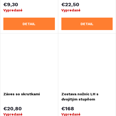
€9,30
€22,50
Vypredané
Vypredané
DETAIL
DETAIL
Záves so skrutkami
Zostava nožníc LH s
dvojitým stupňom
€20,80
€168
Vypredané
Vypredané