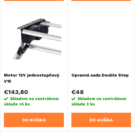
d
d
u
u
k
k
t
t
o
o
Motor 12V jednostupňový
Opravná sada Double Step
v
V15
v
€143,80
€48
Skladom na centrálnom
Skladom na centrálnom
sklade
>5 ks
sklade
2 ks
DO KOŠÍKA
DO KOŠÍKA