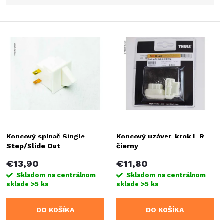
a
Najlacnejšie
V
Najdrahšie
d
ý
Najpredávanejšie
e
Abecedne
p
n
i
i
s
Koncový spínač Single
Koncový uzáver. krok L R
e
Step/Slide Out
čierny
p
p
€13,90
€11,80
r
Skladom na centrálnom
Skladom na centrálnom
sklade
>5 ks
sklade
>5 ks
r
o
DO KOŠÍKA
DO KOŠÍKA
o