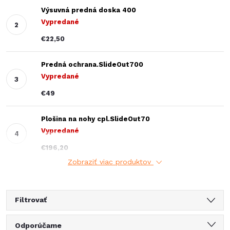
Výsuvná predná doska 400
Vypredané
€22,50
Predná ochrana.SlideOut700
Vypredané
€49
Plošina na nohy cpl.SlideOut70
Vypredané
€196,20
Zobraziť viac produktov
Filtrovať
R
Odporúčame