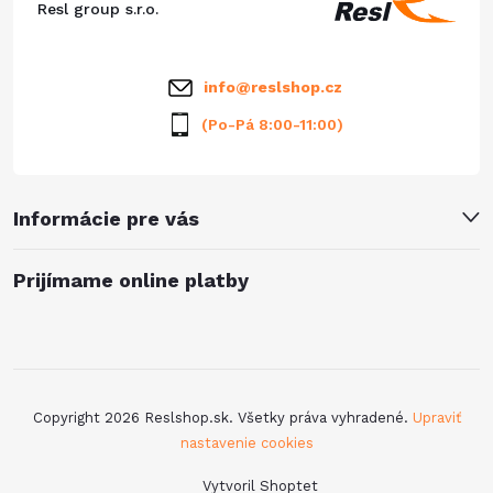
e
t
Resl group s.r.o.
p
i
info
@
reslshop.cz
r
e
(Po-Pá 8:00-11:00)
v
k
Informácie pre vás
y
v
Prijímame online platby
ý
p
i
Copyright 2026
Reslshop.sk
. Všetky práva vyhradené.
Upraviť
s
nastavenie cookies
Vytvoril Shoptet