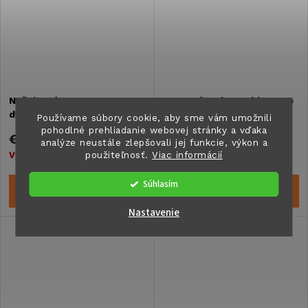
Nožnicová zostava RH s
Opravná sada Double Step
dvojitým krokom
Používame súbory cookie, aby sme vám umožnili
pohodlné prehliadanie webovej stránky a vďaka
€168
€22,30
analýze neustále zlepšovali jej funkcie, výkon a
použiteľnosť.
Viac informácií
Vypredané
Vypredané
Súhlasím
DETAIL
DETAIL
Nastavenie