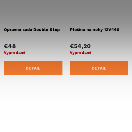
Opravná sada Double Step
Plošina na nohy 12V460
€48
€54,20
Vypredané
Vypredané
DETAIL
DETAIL