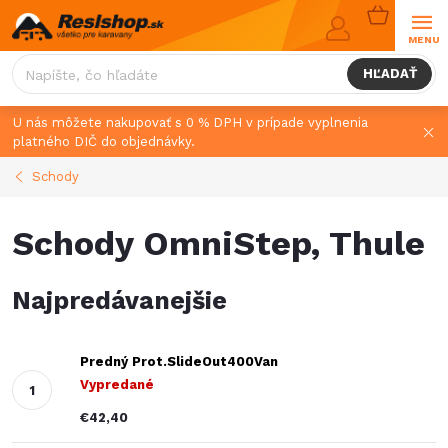
Prejsť
NÁKUPN
na
KOŠÍK
obsah
HĽADAŤ
U nás môžete nakupovať s 0 % DPH v prípade vyplnenia
platného DIČ do objednávky.
Schody
Schody OmniStep, Thule
Najpredávanejšie
Predný Prot.SlideOut400Van
Vypredané
€42,40