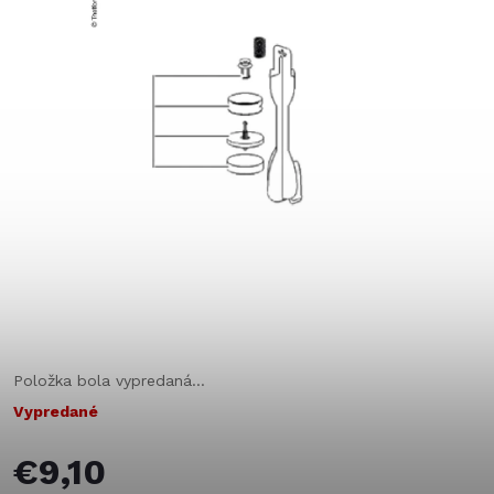
Položka bola vypredaná…
Vypredané
€9,10