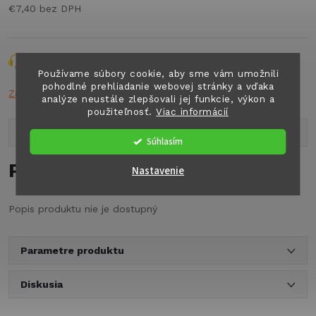
€7,40 bez DPH
Jednotková
cena:
Opýtať sa
Strážiť
Zdieľať
Používame súbory cookie, aby sme vám umožnili
pohodlné prehliadanie webovej stránky a vďaka
Značka:
THETF
analýze neustále zlepšovali jej funkcie, výkon a
použiteľnosť.
Viac informácií
Popis produktu
Súhlasím
Podrobný popis
Nastavenie
Popis produktu nie je dostupný
Parametre produktu
Diskusia