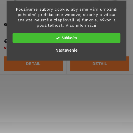
i
Používame súbory cookie, aby sme vám umožnili
i
pohodlné prehliadanie webovej stránky a vďaka
s
analýze neustále zlepšovali jej funkcie, výkon a
GUSSARM 80cm
Odlievané rameno 60 cm
e
použiteľnosť.
Viac informácií
p
Súhlasím
p
€277
€254,10
r
Vypredané
Vypredané
Nastavenie
r
o
DETAIL
DETAIL
o
d
d
O
u
u
v
k
l
k
t
á
Z