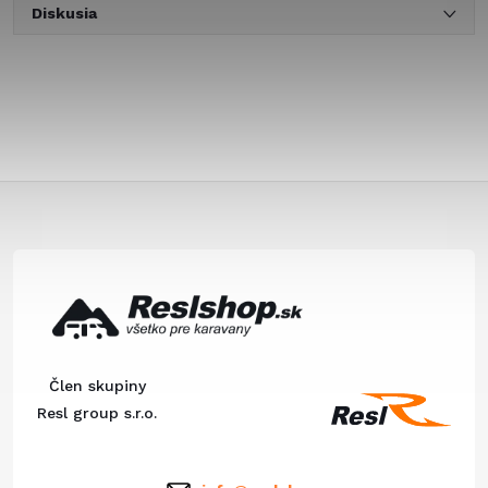
Diskusia
Z
á
p
ä
Člen skupiny
t
Resl group s.r.o.
i