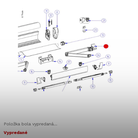
Položka bola vypredaná…
Vypredané