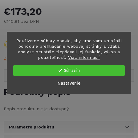
€173,20
€140,81 bez DPH
Jednotková
cena:
Používame súbory cookie, aby sme vám umožnili
Opýtať sa
Strážiť
Zdieľať
pohodlné prehliadanie webovej stránky a vďaka
analýze neustále zlepšovali jej funkcie, výkon a
použiteľnosť.
Viac informácií
Značka:
THULE
Súhlasím
Popis produktu
Nastavenie
Podrobný popis
Popis produktu nie je dostupný
Parametre produktu