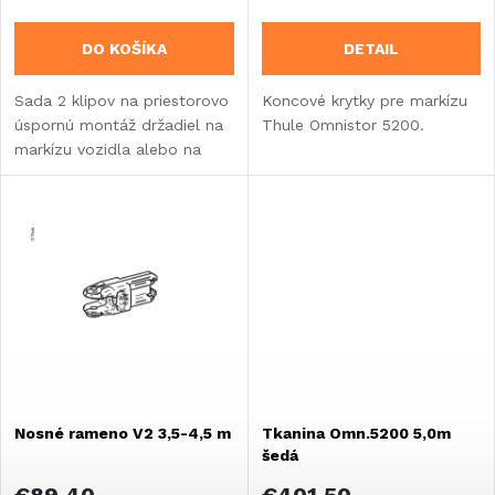
r
o
DO KOŠÍKA
DETAIL
o
d
Sada 2 klipov na priestorovo
Koncové krytky pre markízu
d
úspornú montáž držadiel na
Thule Omnistor 5200.
u
markízu vozidla alebo na
u
stenu vozidla.
k
k
t
t
o
o
v
v
Nosné rameno V2 3,5-4,5 m
Tkanina Omn.5200 5,0m
šedá
€89,40
€401,50