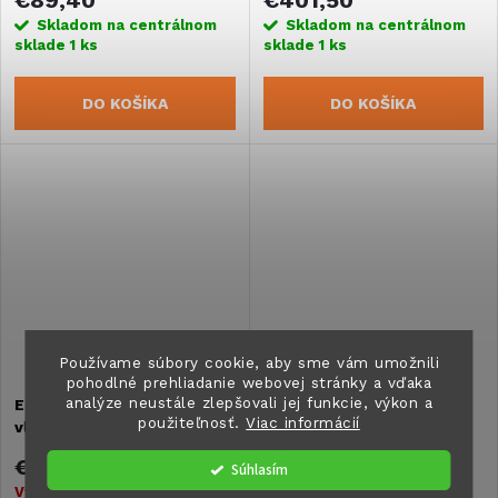
Skladom na centrálnom
Skladom na centrálnom
sklade
1 ks
sklade
1 ks
DO KOŠÍKA
DO KOŠÍKA
Používame súbory cookie, aby sme vám umožnili
pohodlné prehliadanie webovej stránky a vďaka
analýze neustále zlepšovali jej funkcie, výkon a
Endc.frontbl. O5200 vpravo
Koncovka r/li.O5200
použiteľnosť.
Viac informácií
vľavo
strieborná
€16,90
€23,30
Súhlasím
Vypredané
Vypredané