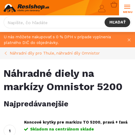
Prejsť
NÁKUPN
na
KOŠÍK
obsah
HĽADAŤ
U nás môžete nakupovať s 0 % DPH v prípade vyplnenia
platného DIČ do objednávky.
Náhradní díly pro Thule, náhradní díly Omnistor
Náhradné diely na
markízy Omnistor 5200
Najpredávanejšie
Koncové krytky pre markízu TO 5200, pravá + ľavá
Skladom na centrálnom sklade