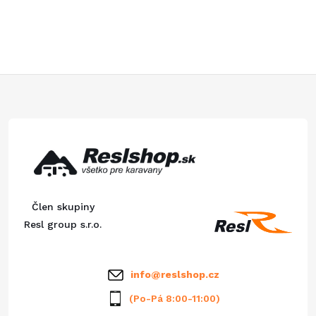
O
v
l
á
Z
d
á
a
p
c
ä
i
Člen skupiny
e
t
Resl group s.r.o.
p
i
info
@
reslshop.cz
r
e
(Po-Pá 8:00-11:00)
v