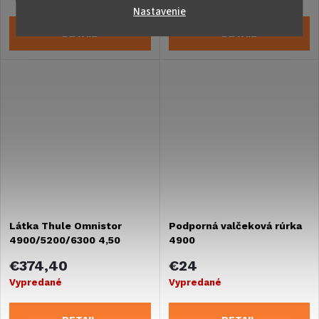
Nastavenie
DETAIL
DETAIL
Látka Thule Omnistor
Podporná valčeková rúrka
4900/5200/6300 4,50
4900
mystic grey 31
€374,40
€24
Vypredané
Vypredané