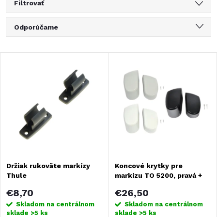
Filtrovať
R
Odporúčame
a
Najlacnejšie
V
Najdrahšie
d
ý
Najpredávanejšie
e
Abecedne
p
n
i
i
s
Držiak rukoväte markízy
Koncové krytky pre
e
Thule
markízu TO 5200, pravá +
p
ľavá
p
€8,70
€26,50
r
Skladom na centrálnom
Skladom na centrálnom
sklade
>5 ks
sklade
>5 ks