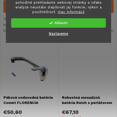
o
pohodlné prehliadanie webovej stránky a vďaka
DO KOŠÍKA
DO KOŠÍKA
o
analýze neustále zlepšovali jej funkcie, výkon a
použiteľnosť.
Viac informácií
d
Vodovodný automatický
Poddrezová vodovodná
d
Súhlasím
kohútik LUXURY vhodný do
batéria DIPLOMAT skvele
u
karavanu, obytného vozidla,
ušetrí miesto v kuchyni alebo
u
Nastavenie
vstavby alebo lode.
kúpeľni Vášho karavanu,
k
obytného automobilu,
k
vstavby či lode.
t
t
o
o
v
v
Páková vodovodná batéria
Robustná mosadzná
Comet FLORENCIA
batéria Reich s perlátorom
€50,60
€67,10