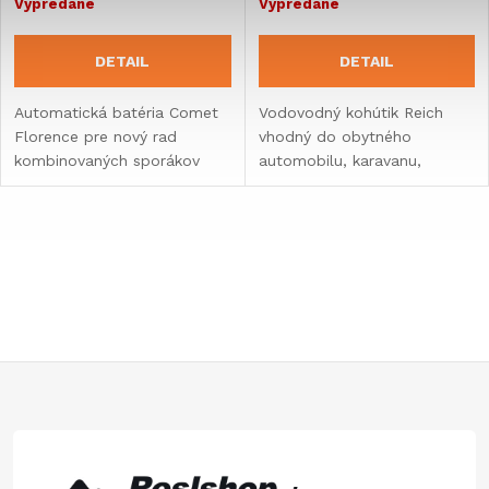
Vypredané
Vypredané
DETAIL
DETAIL
Automatická batéria Comet
Vodovodný kohútik Reich
Florence pre nový rad
vhodný do obytného
kombinovaných sporákov
automobilu, karavanu,
CAN.
vstavby alebo lode.
O
v
l
á
Z
d
á
a