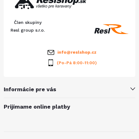
p
c
ä
i
Člen skupiny
e
t
Resl group s.r.o.
p
i
info
@
reslshop.cz
r
e
(Po-Pá 8:00-11:00)
v
k
Informácie pre vás
y
v
Prijímame online platby
ý
p