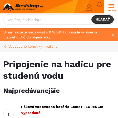
Prejsť
NÁKUPN
na
KOŠÍK
obsah
HĽADAŤ
U nás môžete nakupovať s 0 % DPH v prípade vyplnenia
platného DIČ do objednávky.
Vodovodné kohútiky - batérie
Pripojenie na hadicu pre
studenú vodu
Najpredávanejšie
Páková vodovodná batéria Comet FLORENCIA
Vypredané