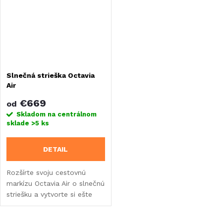
Slnečná strieška Octavia
Air
€669
od
Skladom na centrálnom
sklade
>5 ks
DETAIL
Rozšírte svoju cestovnú
markízu Octavia Air o slnečnú
striešku a vytvorte si ešte
viac priestoru v tieni av
suchu.