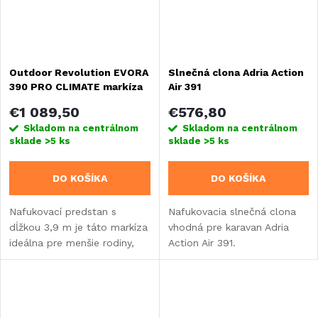
Outdoor Revolution EVORA
Slnečná clona Adria Action
390 PRO CLIMATE markíza
Air 391
pre karavany
€1 089,50
€576,80
Skladom na centrálnom
Skladom na centrálnom
sklade
>5 ks
sklade
>5 ks
DO KOŠÍKA
DO KOŠÍKA
Nafukovací predstan s
Nafukovacia slnečná clona
dĺžkou 3,9 m je táto markíza
vhodná pre karavan Adria
ideálna pre menšie rodiny,
Action Air 391.
ktoré potrebujú viac
priestoru na spanie a
obývanie.