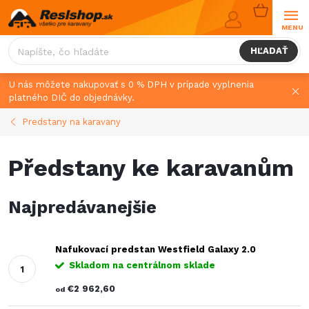
Prejsť
NÁKUPN
na
KOŠÍK
obsah
HĽADAŤ
U nás môžete nakupovať s 0 % DPH v prípade vyplnenia
platného DIČ do objednávky.
Predstany na karavany
Předstany ke karavanům
Najpredávanejšie
Nafukovací predstan Westfield Galaxy 2.0
Skladom na centrálnom sklade
€2 962,60
od