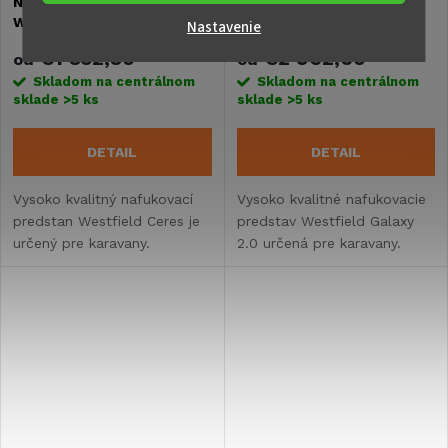
Nafukovací predstan
Nafukovací predstan
Westfield CERES
Westfield Galaxy 2.0
Nastavenie
€1 532,50
€2 962,60
od
od
Skladom na centrálnom
Skladom na centrálnom
sklade
>5 ks
sklade
>5 ks
DETAIL
DETAIL
Vysoko kvalitný nafukovací
Vysoko kvalitné nafukovacie
predstan Westfield Ceres je
predstav Westfield Galaxy
určený pre karavany.
2.0 určená pre karavany.