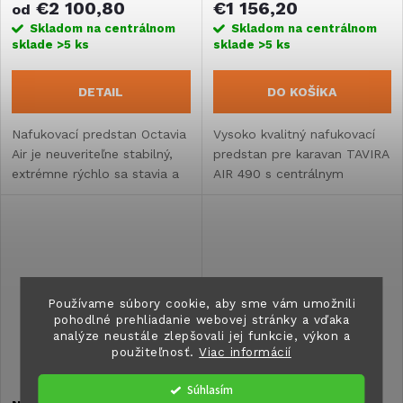
€2 100,80
€1 156,20
od
Skladom na centrálnom
Skladom na centrálnom
sklade
>5 ks
sklade
>5 ks
DETAIL
DO KOŠÍKA
Nafukovací predstan Octavia
Vysoko kvalitný nafukovací
Air je neuveriteľne stabilný,
predstan pre karavan TAVIRA
extrémne rýchlo sa stavia a
AIR 490 s centrálnym
dokonale sa prispôsobuje
nafukovacím systémom.
tvaru karavanu.
Používame súbory cookie, aby sme vám umožnili
pohodlné prehliadanie webovej stránky a vďaka
analýze neustále zlepšovali jej funkcie, výkon a
použiteľnosť.
Viac informácií
Súhlasím