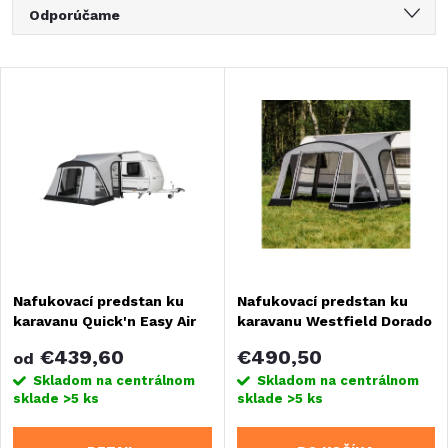
R
Odporúčame
a
Najlacnejšie
V
Najdrahšie
d
ý
Najpredávanejšie
e
Abecedne
p
n
i
i
s
Nafukovací predstan ku
Nafukovací predstan ku
e
karavanu Quick'n Easy Air
karavanu Westfield Dorado
p
XL
p
€439,60
€490,50
od
r
Skladom na centrálnom
Skladom na centrálnom
sklade
>5 ks
sklade
>5 ks
r
o