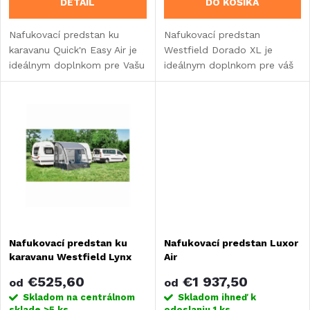
DETAIL
DO KOŠÍKA
o
d
Nafukovací predstan ku
Nafukovací predstan
d
karavanu Quick'n Easy Air je
Westfield Dorado XL je
u
ideálnym doplnkom pre Vašu
ideálnym doplnkom pre váš
u
dovolenku.
karavan.
k
k
t
t
o
o
v
v
Nafukovací predstan ku
Nafukovací predstan Luxor
karavanu Westfield Lynx
Air
€525,60
€1 937,50
od
od
Skladom na centrálnom
Skladom ihneď k
sklade
>5 ks
odoslaniu
1 ks