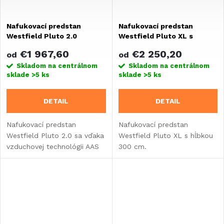
Nafukovací predstan
Nafukovací predstan
Westfield Pluto 2.0
Westfield Pluto XL s
hĺbkou 300 cm
€1 967,60
€2 250,20
od
od
Skladom na centrálnom
Skladom na centrálnom
sklade
>5 ks
sklade
>5 ks
DETAIL
DETAIL
Nafukovací predstan
Nafukovací predstan
Westfield Pluto 2.0 sa vďaka
Westfield Pluto XL s hĺbkou
vzduchovej technológii AAS
300 cm.
postaví ľahko a rýchlo.