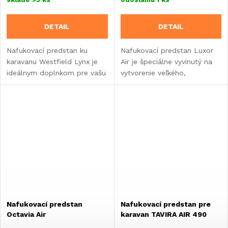
DETAIL
DETAIL
Nafukovací predstan ku
Nafukovací predstan Luxor
karavanu Westfield Lynx je
Air je špeciálne vyvinutý na
ideálnym doplnkom pre vašu
vytvorenie veľkého,
dovolenku.
luxusného obytného
priestoru s dostatkom
denného svetla pred vašim
karavanom.
Nafukovací predstan
Nafukovací predstan pre
Octavia Air
karavan TAVIRA AIR 490