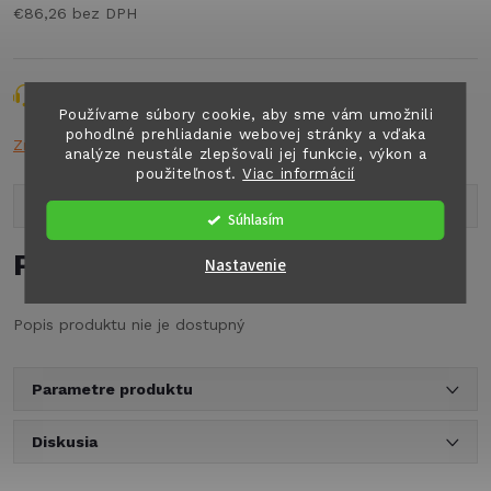
€86,26 bez DPH
Jednotková
cena:
Opýtať sa
Strážiť
Zdieľať
Používame súbory cookie, aby sme vám umožnili
pohodlné prehliadanie webovej stránky a vďaka
Značka:
n.a.
analýze neustále zlepšovali jej funkcie, výkon a
použiteľnosť.
Viac informácií
Popis produktu
Súhlasím
Podrobný popis
Nastavenie
Popis produktu nie je dostupný
Parametre produktu
Diskusia