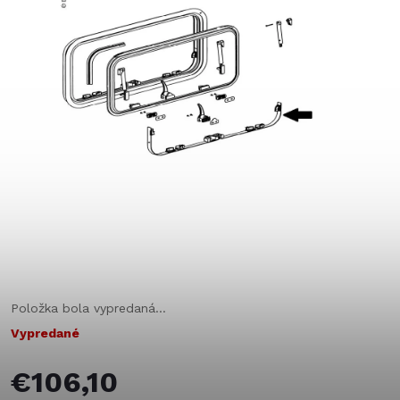
Položka bola vypredaná…
Vypredané
€106,10