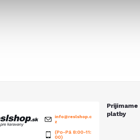
Prijímame 
platby
info
@
reslshop.c
z
(Po-Pá 8:00-11:
00)