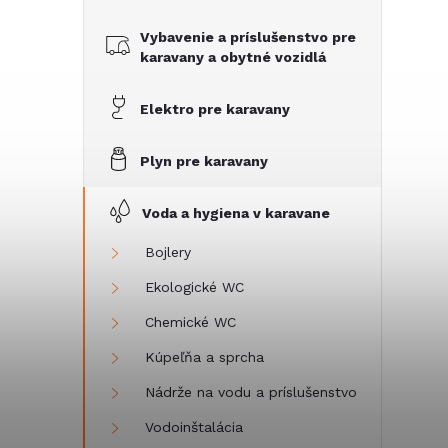
č
Vybavenie a príslušenstvo pre
n
karavany a obytné vozidlá
ý
Elektro pre karavany
p
Plyn pre karavany
a
Voda a hygiena v karavane
n
Bojlery
Ekologické WC
e
Chemické WC
l
Kúpeľňa a sprcha
Nádrže na vodu a príslušenstvo
Vodoinštalácia