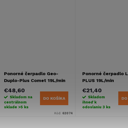
Ponorné čerpadlo Geo-
Ponorné čerpadlo 
Duplo-Plus Comet 19L/min
PLUS 19L/min
€48,60
€21,40
Skladom na
Skladom
DO KOŠÍKA
DO
centrálnom
ihneď k
sklade
>5 ks
odoslaniu
3 ks
Kód:
62074