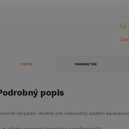
Zna
POPIS
PARAMETRE
Podrobný popis
onorné čerpadlo vhodné pre vodovodný systém karavanov, 
Všetky ponorné čerpadlá s označením CE