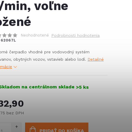
/min, voľne
ožené
Neohodnotené
Podrobnosti hodnotenia
62067L
orné čerpadlo vhodné pre vodovodný systém
vanov, obytných vozov, vstavieb alebo lodí.
Detailné
rmácie
Skladom na centrálnom sklade
>5 ks
32,90
,75 bez DPH
notková
:
PRIDAŤ DO KOŠÍKA