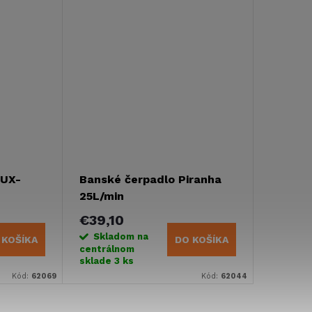
LUX-
Banské čerpadlo Piranha
25L/min
€39,10
Skladom na
 KOŠÍKA
DO KOŠÍKA
centrálnom
sklade
3 ks
Kód:
62069
Kód:
62044