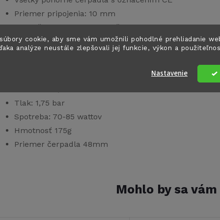
Priemer pripojenia: 10 mm
Bezpečný chod na sucho až 30 minút
súbory cookie, aby sme vám umožnili pohodlné prehliadanie we
Trvalé mazanie
ďaka analýze neustále zlepšovali jej funkcie, výkon a použiteľno
echnické parametre:
Nastavenie
Prietok: 21 l/m
Tlak: 1,75 bar
Spotreba: 70-85 wattov
Hmotnosť 175g
Priemer čerpadla 48mm