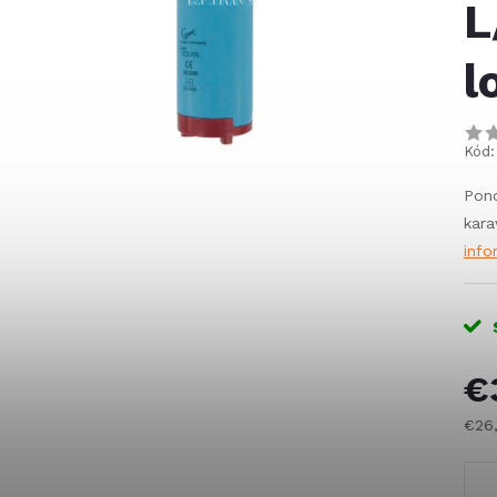
L
l
Kód:
Pon
kara
info
€
€26
Jed
cena