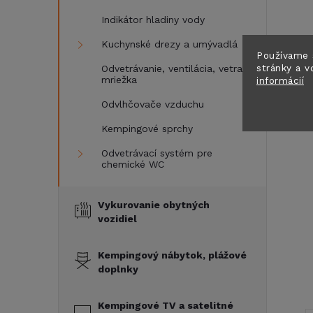
Indikátor hladiny vody
Kuchynské drezy a umývadlá
Používame 
stránky a v
Odvetrávanie, ventilácia, vetracia
mriežka
informácií
T
Odvlhčovače vzduchu
Kempingové sprchy
Odvetrávací systém pre
chemické WC
Vykurovanie obytných
vozidiel
Kempingový nábytok, plážové
doplnky
Kempingové TV a satelitné