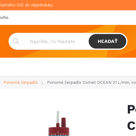
platného DIČ do objednávky.
bchodné podmienky
Doprava & platba
GDPR
HĽADAŤ
Ponorné čerpadlá
Ponorné čerpadlo Comet OCEAN 21 L/min, vo
P
C