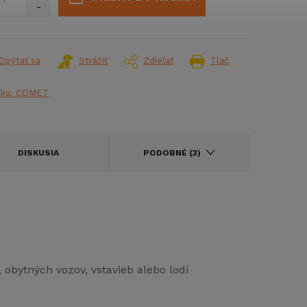
Opýtať sa
Strážiť
Zdieľať
Tlač
čka:
COMET
DISKUSIA
PODOBNÉ (3)
obytných vozov, vstavieb alebo lodí