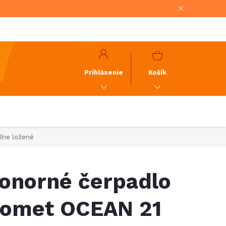
NÁKUPNÝ
KOŠÍK
Prihlásenie
Košík
ľne ložené
onorné čerpadlo
omet OCEAN 21