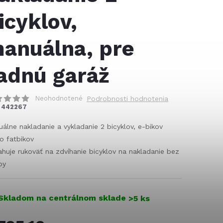
icyklov,
anuálna, pre
adnú garáž
Neohodnotené
Podrobnosti hodnotenia
442267
álne nakladanie a vykladanie 2 bicyklov, e-bikov
o fatbikov
huje rukoväť na zdvíhanie bicyklov na nakladanie bez
py
Skladom na centrálnom sklade
>5 ks