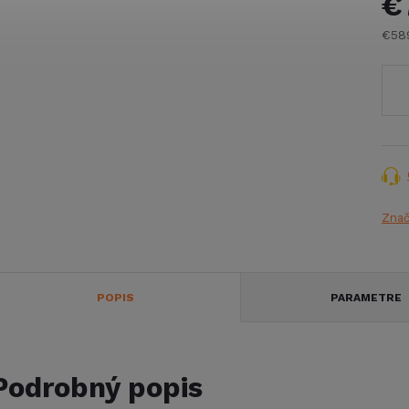
€
€58
Jed
cena
Zna
POPIS
PARAMETRE
Podrobný popis