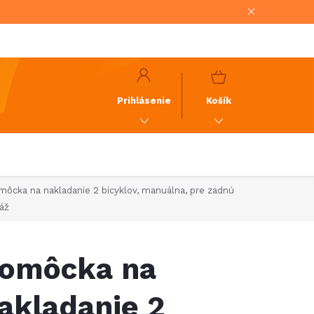
NÁKUPNÝ
KOŠÍK
Prihlásenie
Košík
môcka na nakladanie 2 bicyklov, manuálna, pre zadnú
ráž
omôcka na
akladanie 2