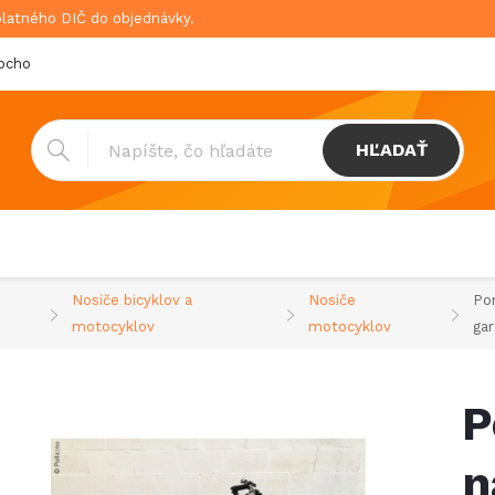
platného DIČ do objednávky.
bchodné podmienky
Doprava & platba
GDPR
HĽADAŤ
Nosiče bicyklov a
Nosiče
Po
motocyklov
motocyklov
ga
P
n