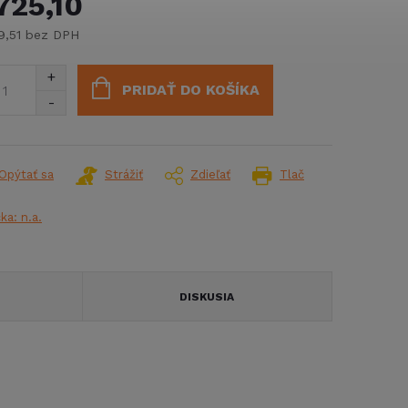
725,10
9,51 bez DPH
notková
:
PRIDAŤ DO KOŠÍKA
Opýtať sa
Strážiť
Zdieľať
Tlač
čka:
n.a.
DISKUSIA