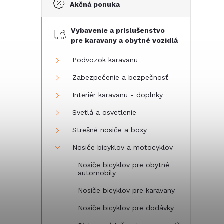
Akčná ponuka
č
Vybavenie a príslušenstvo
n
pre karavany a obytné vozidlá
ý
Podvozok karavanu
Zabezpečenie a bezpečnosť
p
Interiér karavanu - doplnky
a
Svetlá a osvetlenie
Strešné nosiče a boxy
n
Nosiče bicyklov a motocyklov
e
Nosiče bicyklov pre obytné
automobily
l
Nosiče bicyklov pre karavany
Nosiče bicyklov pre dodávky