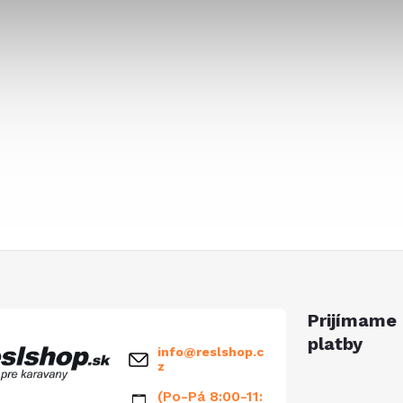
Prijímame 
platby
info
@
reslshop.c
z
(Po-Pá 8:00-11: