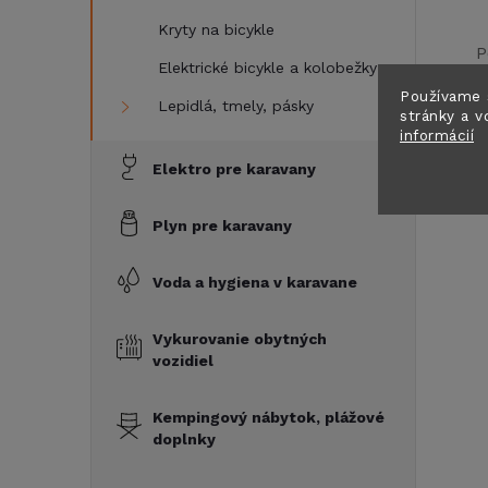
Kryty na bicykle
P
Elektrické bicykle a kolobežky
Používame 
Lepidlá, tmely, pásky
stránky a v
informácií
Elektro pre karavany
Plyn pre karavany
Voda a hygiena v karavane
Vykurovanie obytných
vozidiel
Kempingový nábytok, plážové
doplnky