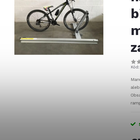
b
m
z
Kód:
Manu
aleb
Obsa
ram