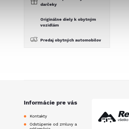
darčeky
Originálne diely k obytným
vozidlám
Predaj obytných automobilov
Z
á
Informácie pre vás
p
Kontakty
Odstúpenie od zmluvy a
reklamácia