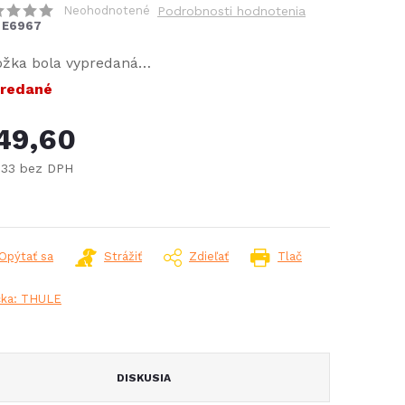
Neohodnotené
Podrobnosti hodnotenia
E6967
ožka bola vypredaná…
redané
49,60
,33 bez DPH
notková
:
Opýtať sa
Strážiť
Zdieľať
Tlač
čka:
THULE
DISKUSIA