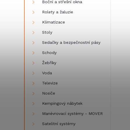
Boční a střešní okna
Rolety a žaluzie
Klimatizace
Stoly
Sedačky a bezpečnostní pásy
Schody
Žebříky
Voda
Televize
Nosiče
Kempingový nábytek
Manévrovací systémy - MOVER
Satelitní systémy