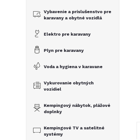
č
Vybavenie a príslušenstvo pre
n
karavany a obytné vozidlá
ý
Elektro pre karavany
p
Plyn pre karavany
a
Voda a hygiena v karavane
n
Vykurovanie obytných
vozidiel
e
Kempingový nábytok, plážové
l
doplnky
Kempingové TV a satelitné
systémy