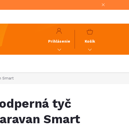
NÁKUPNÝ
KOŠÍK
Prihlásenie
Košík
n Smart
odperná tyč
aravan Smart