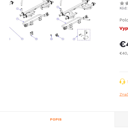
Kód:
Pol
Vyp
€
€40
Jed
cena
Zna
POPIS