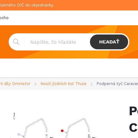
platného DIČ do objednávky.
bchodné podmienky
Doprava & platba
GDPR
HĽADAŤ
ní díly Omnistor
Nosič jízdních kol Thule
Podperná tyč Carava
P
C