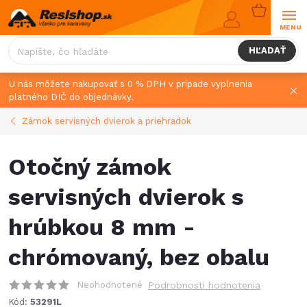
Prejsť
NÁKUPN
na
KOŠÍK
obsah
HĽADAŤ
U nás môžete nakupovať s 0 % DPH v prípade vyplnenia
platného DIČ do objednávky.
Zámok servisných dvierok a priehradok
Otočný zámok
servisných dvierok s
hrúbkou 8 mm -
chrómovaný, bez obalu
Neohodnotené
Podrobnosti hodnotenia
Kód:
53291L