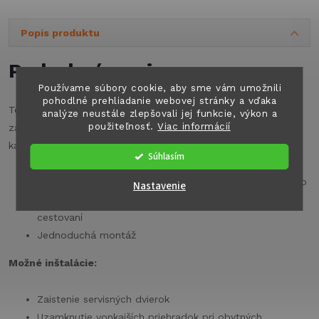
Popis produktu
Podrobný popis
Používame súbory cookie, aby sme vám umožnili
pohodlné prehliadanie webovej stránky a vďaka
Tento praktický otočný zámok je ideálny na spoľahlivé
analýze neustále zlepšovali jej funkcie, výkon a
použiteľnosť.
Viac informácií
zaistenie väčších servisných dvierok obytných vozidiel a
karavanov.
Súhlasím
Vďaka svojej jednoduchej, ale pevnej konštrukcii je ľahko
Nastavenie
inštalovateľný a poskytuje potrebné zaistenie pri
cestovaní
Jednoduchá montáž
Možné inštalácie:
Zaistenie servisných dvierok
Uzamknutie vonkajších priehradok pri obytných