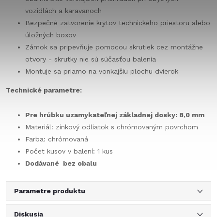
vozidlách a karavanoch
Bezpečné zatvorenie krytov technického priestoru alebo
úložných boxov
Zámok sa pripevňuje pomocou skrutiek cez montážne
otvory - skrutky nie sú súčasťou balenia
Montuje sa priamo na vonkajšiu plochu dvierok
Technické parametre:
Pre hrúbku uzamykateľnej základnej dosky: 8,0 mm
Materiál: zinkový odliatok s chrómovaným povrchom
Farba: chrómovaná
Počet kusov v balení: 1 kus
Dodávané bez obalu
Parametre produktu
Diskusia