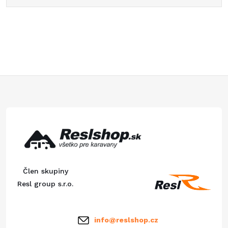
Z
á
p
ä
Člen skupiny
t
Resl group s.r.o.
i
info
@
reslshop.cz