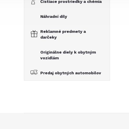
Čistiace prostriedky a chémia
Náhradní díly
Reklamné predmety a
darčeky
Originálne diely k obytným
vozidlám
Predaj obytných automobilov
Z