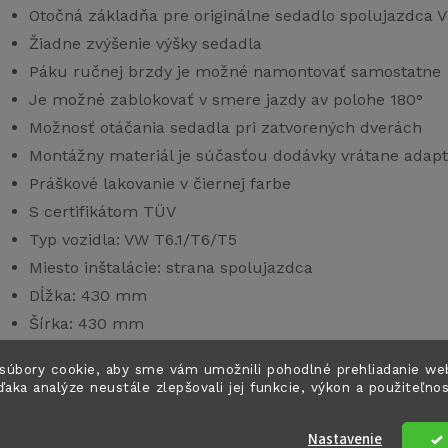
Otočná základňa pre originálne sedadlo spolujazdca 
Žiadne zvýšenie výšky sedadla
Páku ručnej brzdy je možné namontovať samostatne
Je možné zablokovať v smere jazdy av polohe 180°
Možnosť otáčania sedadla pri zatvorených dverách
Montážny materiál je súčasťou dodávky vrátane adapt
Práškové lakovanie v čiernej farbe
S certifikátom TÜV
Typ vozidla: VW T6.1/T6/T5
Miesto inštalácie: strana spolujazdca
Dĺžka: 430 mm
Šírka: 430 mm
Výška: 210 mm
súbory cookie, aby sme vám umožnili pohodlné prehliadanie we
Hmotnosť: 17 kg
ďaka analýze neustále zlepšovali jej funkcie, výkon a použiteľno
ozsah dodávky:
Nastavenie