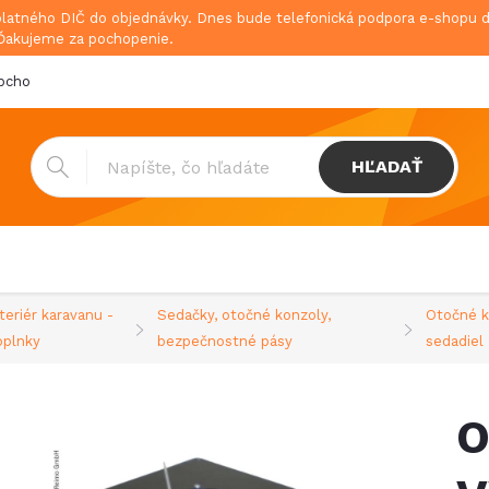
platného DIČ do objednávky. Dnes bude telefonická podpora e-shopu
 Ďakujeme za pochopenie.
bchodné podmienky
Doprava & platba
GDPR
HĽADAŤ
teriér karavanu -
Sedačky, otočné konzoly,
Otočné k
oplnky
bezpečnostné pásy
sedadiel
O