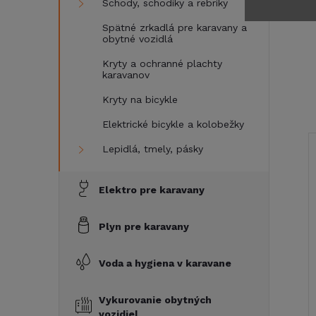
Schody, schodíky a rebríky
Spätné zrkadlá pre karavany a
obytné vozidlá
Kryty a ochranné plachty
karavanov
Kryty na bicykle
Elektrické bicykle a kolobežky
Lepidlá, tmely, pásky
Elektro pre karavany
Plyn pre karavany
Voda a hygiena v karavane
Vykurovanie obytných
vozidiel