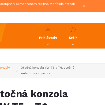
 dostupná v obmedzenom režime. V prípade otázok
NÁKUPNÝ
KOŠÍK
Prihlásenie
Košík
onzoly
Otočná konzola VW T5 a T6, otočné
sedadlo spolujazdca
točná konzola