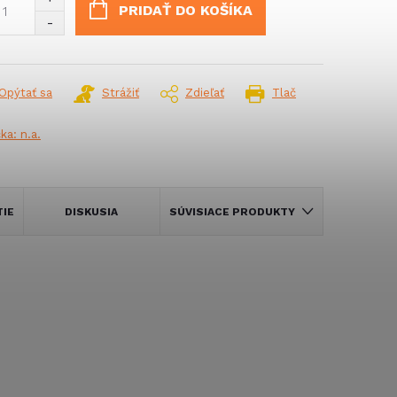
PRIDAŤ DO KOŠÍKA
Opýtať sa
Strážiť
Zdieľať
Tlač
čka:
n.a.
TIE
DISKUSIA
SÚVISIACE PRODUKTY