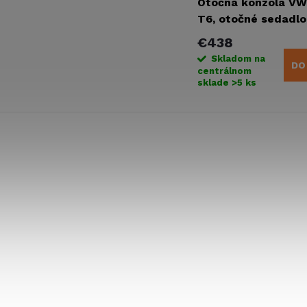
Otočná konzola VW
T6, otočné sedadlo
strane vodiča
€438
Skladom na
DO
centrálnom
sklade
>5 ks