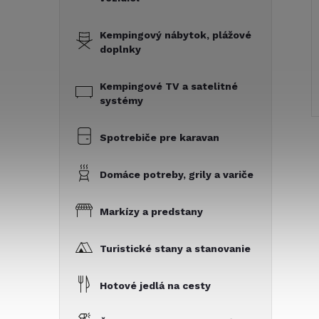
Kempingový nábytok, plážové
doplnky
Kempingové TV a satelitné
systémy
Spotrebiče pre karavan
Domáce potreby, grily a variče
Markízy a predstany
Turistické stany a stanovanie
Hotové jedlá na cesty