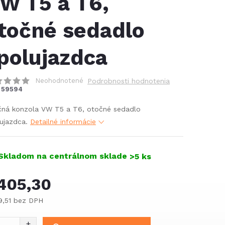
W T5 a T6,
točné sedadlo
polujazdca
Neohodnotené
Podrobnosti hodnotenia
59594
čná konzola VW T5 a T6, otočné sedadlo
ujazdca.
Detailné informácie
Skladom na centrálnom sklade
>5 ks
405,30
9,51 bez DPH
notková
: