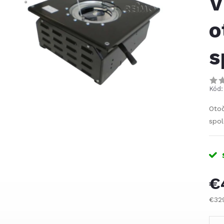
V
o
s
Kód:
Oto
spol
€
€32
Jed
cena