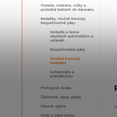
Postele, matrace, rošty a
posteľná bielizeň do karavanu
Sedačky, otočné konzoly,
bezpečnostné pásy
Sedadlá a lavice
obytných automobilov a
vstavieb
Bezpečnostné pásy
Otočné konzoly
sedadiel
Autopoťahy a
príslušenstvo
Prístrojová doska
Čalúnenie, zipsy, pásky
Penové výplne
O
Stoly a časti stolov