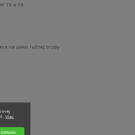
VW T5 a T6
éra na páku ručnej brzdy
bovej
sť.
Viac
Súhlasím