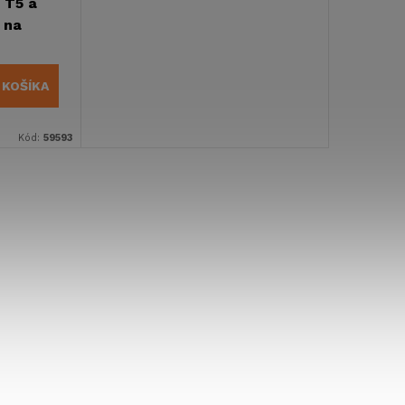
 T5 a
 na
 KOŠÍKA
Kód:
59593