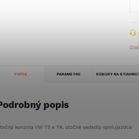
Zna
POPIS
PARAMETRE
SÚBORY NA STIAHNU
Podrobný popis
točná konzola VW T5 a T6, otočné sedadlo spolujazdca