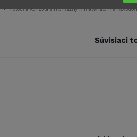
1 otočná konzola s montážnym materiálom a návodo
Súvisiaci t