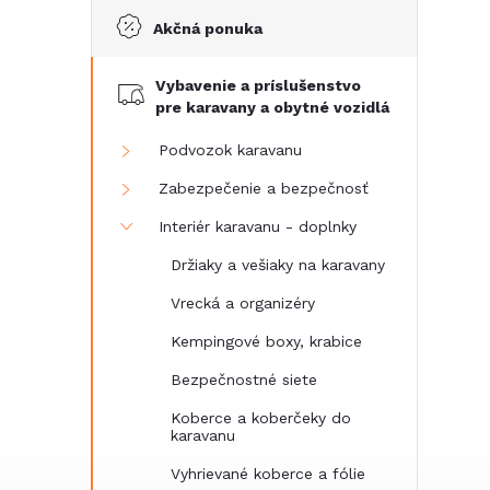
Akčná ponuka
č
Vybavenie a príslušenstvo
n
pre karavany a obytné vozidlá
ý
Podvozok karavanu
Zabezpečenie a bezpečnosť
p
Interiér karavanu - doplnky
a
Držiaky a vešiaky na karavany
Vrecká a organizéry
n
Kempingové boxy, krabice
e
Bezpečnostné siete
Koberce a koberčeky do
l
karavanu
Vyhrievané koberce a fólie